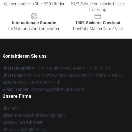
Wir versenden in über 200 Länder
24/7 Schutz von Klicks bis zur
Lieferung
Internationale Garantie
100% Sicherer Checkout
Im Nutzungsland angeboten
PayPal / MasterCard / Visa
Kontaktieren Sie uns
Unser Hauptbüro
: 1501 Kongress Ave, Austin, TX 78701, US
Unser Lager
: Nr. 368 Youyi Avenue, Stadt Beitun, Provinz Hubei, CN
Geruch
: 9AM – 5PM (Mon – Fri)
E-Mail senden
: Kontakt@jschlattLaden.com
Unsere Firma
Über uns
Allgemeine Geschäftsbedingungen
Datenschutzrichtlinien
DMCA - Copyright Policy