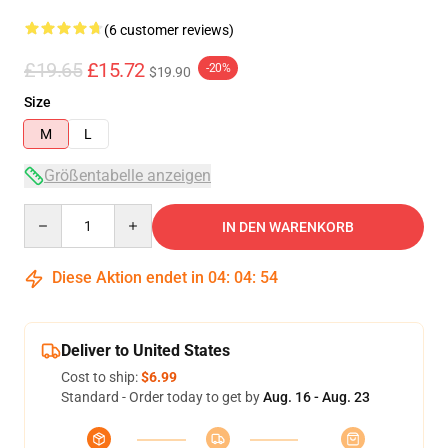
(6 customer reviews)
£19.65
£15.72
-20%
$19.90
Size
M
L
Größentabelle anzeigen
Quantity
IN DEN WARENKORB
Diese Aktion endet in
04
:
04
:
54
Deliver to United States
Cost to ship:
$6.99
Standard - Order today to get by
Aug. 16 - Aug. 23