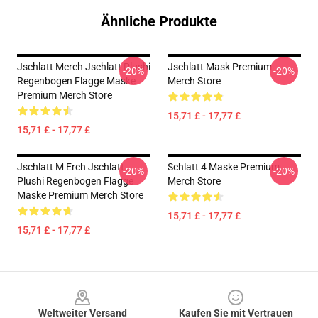
Ähnliche Produkte
Jschlatt Merch Jschlatt Plushi
Jschlatt Mask Premium
-20%
-20%
Regenbogen Flagge Maske
Merch Store
Premium Merch Store
15,71 £ - 17,77 £
15,71 £ - 17,77 £
Jschlatt M Erch Jschlatt
Schlatt 4 Maske Premium
-20%
-20%
Plushi Regenbogen Flagge
Merch Store
Maske Premium Merch Store
15,71 £ - 17,77 £
15,71 £ - 17,77 £
Footer
Weltweiter Versand
Kaufen Sie mit Vertrauen