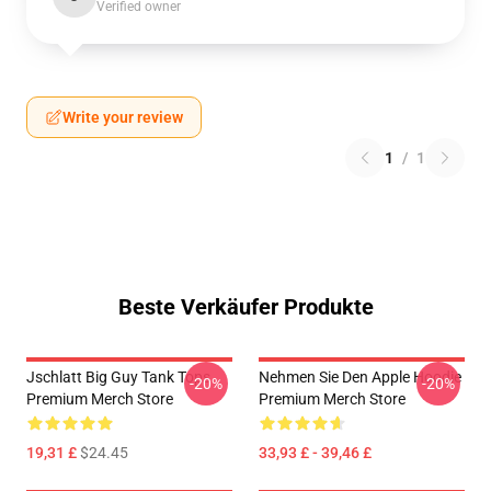
Verified owner
Write your review
1
/
1
Beste Verkäufer Produkte
Jschlatt Big Guy Tank Tops
Nehmen Sie Den Apple Hoodie
-20%
-20%
Premium Merch Store
Premium Merch Store
19,31 £
$24.45
33,93 £ - 39,46 £