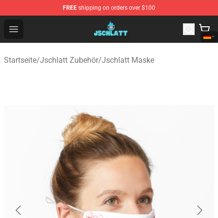
FREE
shipping on orders over $100
Jschlatt Store - Official Jschlatt Merchandise Shop
Open menu
Startseite
/
Jschlatt Zubehör
/
Jschlatt Maske