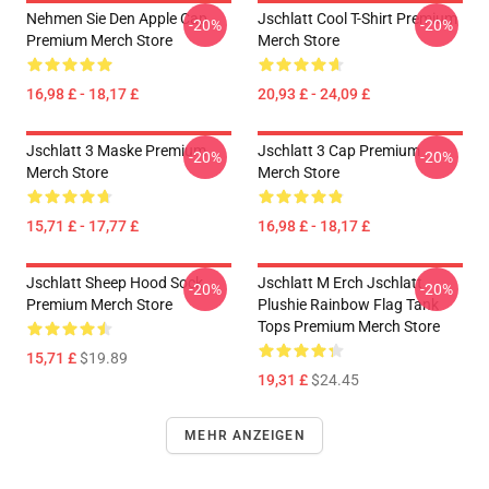
Nehmen Sie Den Apple Cap
Jschlatt Cool T-Shirt Premium
-20%
-20%
Premium Merch Store
Merch Store
16,98 £ - 18,17 £
20,93 £ - 24,09 £
Jschlatt 3 Maske Premium
Jschlatt 3 Cap Premium
-20%
-20%
Merch Store
Merch Store
15,71 £ - 17,77 £
16,98 £ - 18,17 £
Jschlatt Sheep Hood Sock
Jschlatt M Erch Jschlatt
-20%
-20%
Premium Merch Store
Plushie Rainbow Flag Tank
Tops Premium Merch Store
15,71 £
$19.89
19,31 £
$24.45
MEHR ANZEIGEN