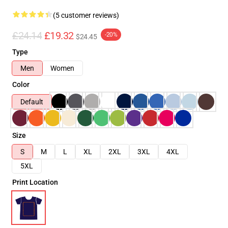
(5 customer reviews)
£24.14
£19.32
-20%
$24.45
Type
Men
Women
Color
Default
Size
S
M
L
XL
2XL
3XL
4XL
5XL
Print Location