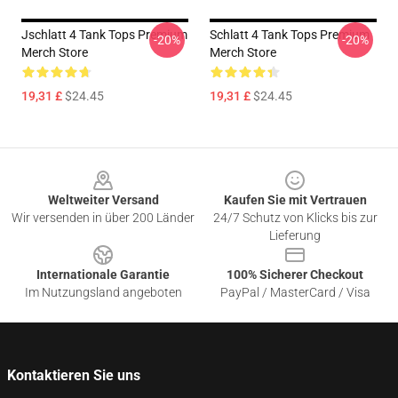
Jschlatt 4 Tank Tops Premium
Schlatt 4 Tank Tops Premium
-20%
-20%
Merch Store
Merch Store
19,31 £
$24.45
19,31 £
$24.45
Footer
Weltweiter Versand
Kaufen Sie mit Vertrauen
Wir versenden in über 200 Länder
24/7 Schutz von Klicks bis zur
Lieferung
Internationale Garantie
100% Sicherer Checkout
Im Nutzungsland angeboten
PayPal / MasterCard / Visa
Kontaktieren Sie uns