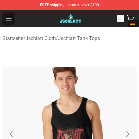
FREE
shipping on orders over $100
Jschlatt Store - Official Jschlatt Merchandise Shop
Open menu
Startseite
/
Jschlatt Cloth
/
Jschlatt Tank Tops