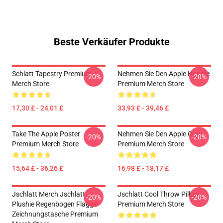
Beste Verkäufer Produkte
Schlatt Tapestry Premium
Nehmen Sie Den Apple Hoodie
-20%
-20%
Merch Store
Premium Merch Store
17,30 £ - 24,01 £
33,93 £ - 39,46 £
Take The Apple Poster
Nehmen Sie Den Apple Cap
-20%
-20%
Premium Merch Store
Premium Merch Store
15,64 £ - 36,26 £
16,98 £ - 18,17 £
Jschlatt Merch Jschlatt
Jschlatt Cool Throw Pillow
-20%
-20%
Plushie Regenbogen Flagge
Premium Merch Store
Zeichnungstasche Premium