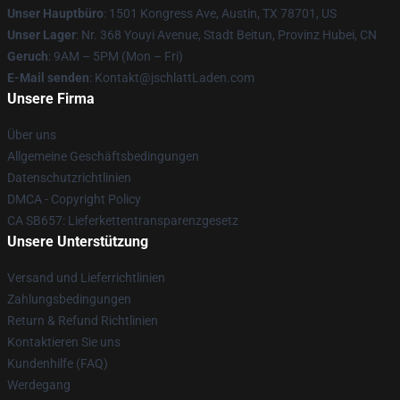
Unser Hauptbüro
: 1501 Kongress Ave, Austin, TX 78701, US
Unser Lager
: Nr. 368 Youyi Avenue, Stadt Beitun, Provinz Hubei, CN
Geruch
: 9AM – 5PM (Mon – Fri)
E-Mail senden
: Kontakt@jschlattLaden.com
Unsere Firma
Über uns
Allgemeine Geschäftsbedingungen
Datenschutzrichtlinien
DMCA - Copyright Policy
CA SB657: Lieferkettentransparenzgesetz
Unsere Unterstützung
Versand und Lieferrichtlinien
Zahlungsbedingungen
Return & Refund Richtlinien
Kontaktieren Sie uns
Kundenhilfe (FAQ)
Werdegang