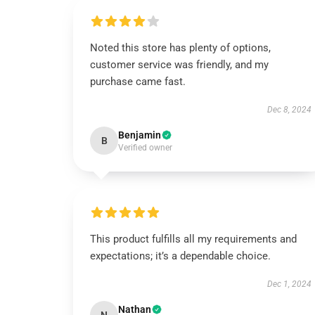
Noted this store has plenty of options,
customer service was friendly, and my
purchase came fast.
Dec 8, 2024
Benjamin
B
Verified owner
This product fulfills all my requirements and
expectations; it’s a dependable choice.
Dec 1, 2024
Nathan