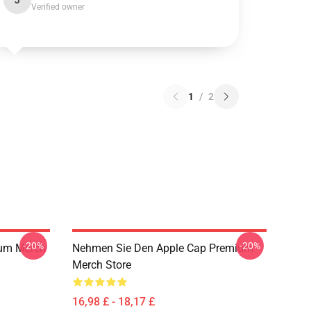
J
Verified owner
1
/
2
-20%
-20%
ium Merch
Nehmen Sie Den Apple Cap Premium
Merch Store
16,98 £ - 18,17 £