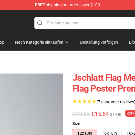
FREE
shipping on orders over $100
op
Nach Kategorie einkaufen
Bestellung verfolgen
Bl
Jschlatt Flag M
Flag Poster Pr
(7 customer reviews
£19.55
£15.64
-20%
$19.80
Size
12x18in
16x16in
16x