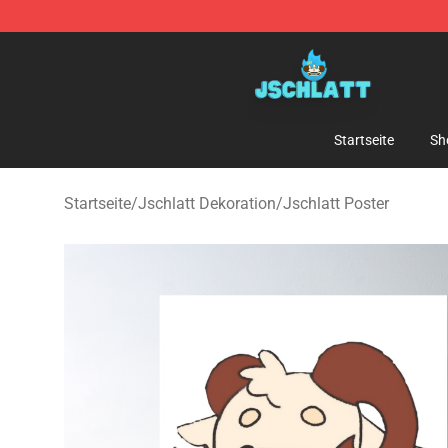
Jschlatt Store - Official Jschlatt Merchandise Shop
Startseite
Sh
Startseite
/
Jschlatt Dekoration
/
Jschlatt Poster