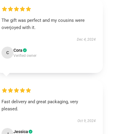
The gift was perfect and my cousins were
overjoyed with it.
Dec 4, 2024
Cora
C
Verified owner
Fast delivery and great packaging, very
pleased.
Oct 9, 2024
Jessica