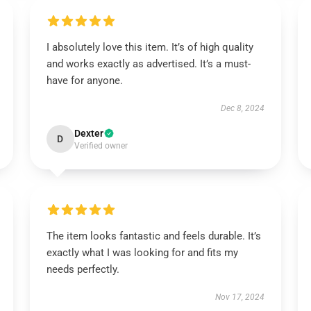
I absolutely love this item. It’s of high quality
and works exactly as advertised. It’s a must-
have for anyone.
Dec 8, 2024
Dexter
D
Verified owner
The item looks fantastic and feels durable. It’s
exactly what I was looking for and fits my
needs perfectly.
Nov 17, 2024