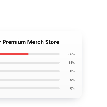
ter Premium Merch Store
86%
14%
0%
0%
0%