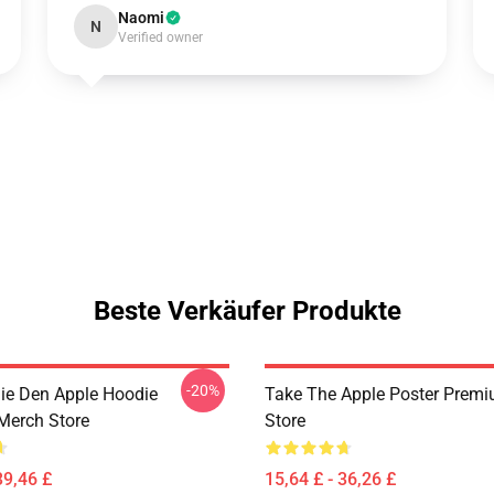
Naomi
N
Verified owner
Beste Verkäufer Produkte
-20%
e Den Apple Hoodie
Take The Apple Poster Prem
Merch Store
Store
39,46 £
15,64 £ - 36,26 £