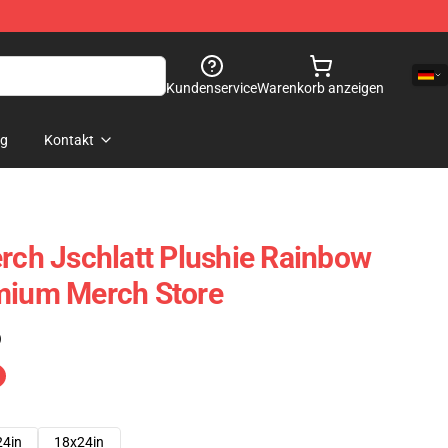
Kundenservice
Warenkorb anzeigen
og
Kontakt
erch Jschlatt Plushie Rainbow
emium Merch Store
)
24in
18x24in