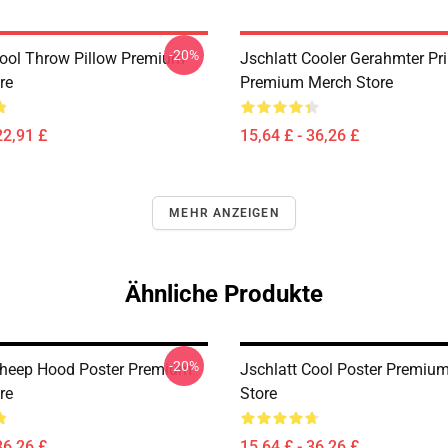
-20%
Cool Throw Pillow Premium
Jschlatt Cooler Gerahmter Pri
re
Premium Merch Store
22,91 £
15,64 £ - 36,26 £
MEHR ANZEIGEN
Ähnliche Produkte
-20%
Sheep Hood Poster Premium
Jschlatt Cool Poster Premiu
re
Store
36,26 £
15,64 £ - 36,26 £