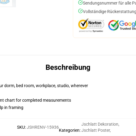
Sendungsnummer für alle Pak
Vollständige Rückerstattung
Beschreibung
your dorm, bed room, workplace, studio, wherever
nt chart for completed measurements
lp in framing
Jschlatt Dekoration
,
SKU
:
JSHRENV-15936
Kategorien
:
Jschlatt Poster
,