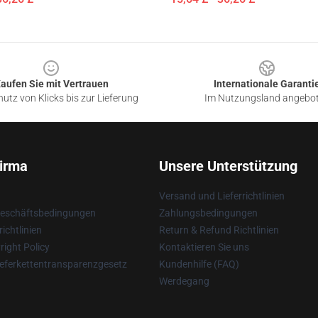
aufen Sie mit Vertrauen
Internationale Garanti
utz von Klicks bis zur Lieferung
Im Nutzungsland angebo
irma
Unsere Unterstützung
Versand und Lieferrichtlinien
Geschäftsbedingungen
Zahlungsbedingungen
ichtlinien
Return & Refund Richtlinien
ight Policy
Kontaktieren Sie uns
eferkettentransparenzgesetz
Kundenhilfe (FAQ)
Werdegang