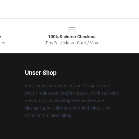
e
100% Sicherer Checkout
ten
PayPal / MasterCard / Visa
Unser Shop
Unser erstklassiges Team von Designern hat
jedes Produkt mit Sorgfalt erstellt. Wir bieten eine
Vielzahl von hochwertigen Produkten, die
einzigartig, stilvoll und schön sind. Diese sind
nicht nur für Ihren Alltag.