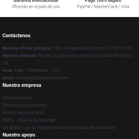
Garantía internacional
Pago 100% seguro
Ofrecido en el país de uso
PayPal / MasterCard / Visa
Contáctenos
Nuestra oficina principal
: 1501 Congress Ave, Austin, TX 78701, US
Nuestro almacén
: No 368 Youyi Avenue, Beitun City, Hubei Province,
CN
Hora
: 9AM – 5PM (Mon – Fri)
Email
: contact@jschlattstore.com
Nuestra empresa
Sobre nosotros
Términos y condiciones
Política de privacidad
DMCA - Política de Copyright
CA SB657: Ley de transparencia en la cadena de suministro
Nuestro apoyo