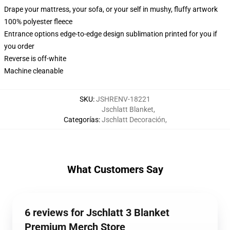
Drape your mattress, your sofa, or your self in mushy, fluffy artwork
100% polyester fleece
Entrance options edge-to-edge design sublimation printed for you if
you order
Reverse is off-white
Machine cleanable
SKU
:
JSHRENV-18221
Jschlatt Blanket
,
Categorías
:
Jschlatt Decoración
,
What Customers Say
6 reviews for Jschlatt 3 Blanket
Premium Merch Store