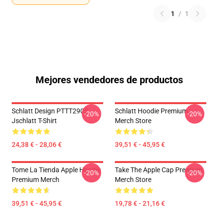
1
/
1
Mejores vendedores de productos
Schlatt Design PTTT2905
Schlatt Hoodie Premium
-20%
-20%
Jschlatt T-Shirt
Merch Store
24,38 € - 28,06 €
39,51 € - 45,95 €
Tome La Tienda Apple Hoodie
Take The Apple Cap Premium
-20%
-20%
Premium Merch
Merch Store
39,51 € - 45,95 €
19,78 € - 21,16 €