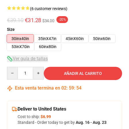
(6 customer reviews)
€39.10
€31.28
-20%
$34.00
Size
30inx40in
35inX47in
45inX60in
50inx60in
53inX70in
60inx80in
Ver guía de tallas
Quantity
AÑADIR AL CARRITO
Esta venta termina en
02
:
59
:
54
Deliver to United States
Cost to ship:
$6.99
Standard - Order today to get by
Aug. 16 - Aug. 23