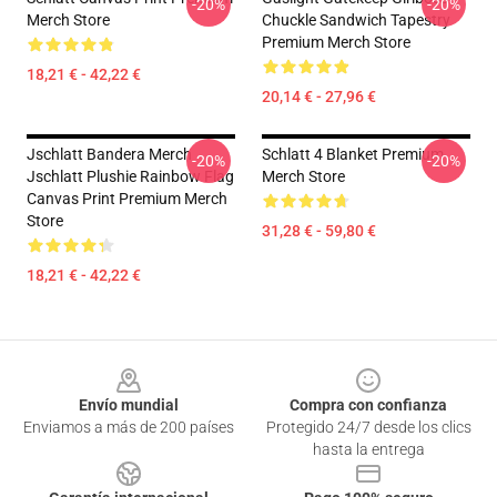
-20%
-20%
Merch Store
Chuckle Sandwich Tapestry
Premium Merch Store
18,21 € - 42,22 €
20,14 € - 27,96 €
Jschlatt Bandera Merch
Schlatt 4 Blanket Premium
-20%
-20%
Jschlatt Plushie Rainbow Flag
Merch Store
Canvas Print Premium Merch
Store
31,28 € - 59,80 €
18,21 € - 42,22 €
Footer
Envío mundial
Compra con confianza
Enviamos a más de 200 países
Protegido 24/7 desde los clics
hasta la entrega