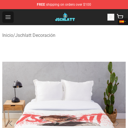
FREE
shipping on orders over $100
Jschlatt Store - Official Jschlatt Merchandise Shop
Open menu
Inicio
/
Jschlatt Decoración