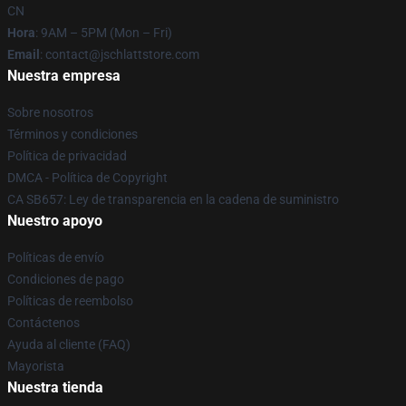
CN
Hora
: 9AM – 5PM (Mon – Fri)
Email
: contact@jschlattstore.com
Nuestra empresa
Sobre nosotros
Términos y condiciones
Política de privacidad
DMCA - Política de Copyright
CA SB657: Ley de transparencia en la cadena de suministro
Nuestro apoyo
Políticas de envío
Condiciones de pago
Políticas de reembolso
Contáctenos
Ayuda al cliente (FAQ)
Mayorista
Nuestra tienda