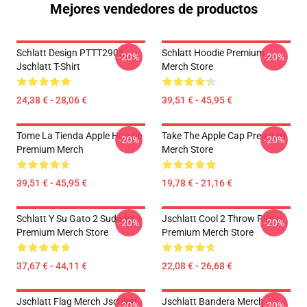
Mejores vendedores de productos
Schlatt Design PTTT2905
Schlatt Hoodie Premium
-20%
-20%
Jschlatt T-Shirt
Merch Store
24,38 € - 28,06 €
39,51 € - 45,95 €
Tome La Tienda Apple Hoodie
Take The Apple Cap Premium
-20%
-20%
Premium Merch
Merch Store
39,51 € - 45,95 €
19,78 € - 21,16 €
Schlatt Y Su Gato 2 Sudadera
Jschlatt Cool 2 Throw Pillow
-20%
-20%
Premium Merch Store
Premium Merch Store
37,67 € - 44,11 €
22,08 € - 26,68 €
Jschlatt Flag Merch Jschlatt
Jschlatt Bandera Merch
-20%
-20%