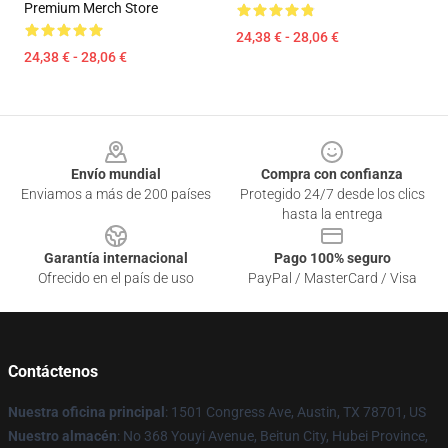
Premium Merch Store
24,38 € - 28,06 €
24,38 € - 28,06 €
Footer
Envío mundial
Compra con confianza
Enviamos a más de 200 países
Protegido 24/7 desde los clics
hasta la entrega
Garantía internacional
Pago 100% seguro
Ofrecido en el país de uso
PayPal / MasterCard / Visa
Contáctenos
Nuestra oficina principal
: 1501 Congress Ave, Austin, TX 78701, US
Nuestro almacén
: No 368 Youyi Avenue, Beitun City, Hubei Province,