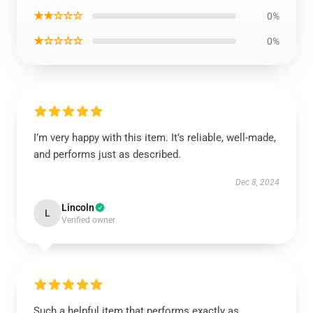
★★☆☆☆
0%
★☆☆☆☆
0%
I’m very happy with this item. It’s reliable, well-made,
and performs just as described.
Dec 8, 2024
Lincoln
L
Verified owner
Such a helpful item that performs exactly as