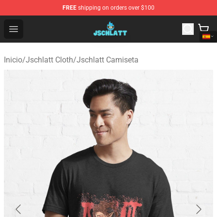
FREE
shipping on orders over $100
Jschlatt Store - Official Jschlatt Merchandise Shop
Open menu
Inicio
/
Jschlatt Cloth
/
Jschlatt Camiseta