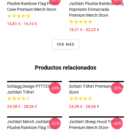
Plushie Rainbow Flag Phone
Jschlatt Plushie Rainbow Flag
Case Premium Merch Store
Impresión Enmarcada
Premium Merch Store
14,81 € - 16,10 €
18,21 € - 42,22 €
VER MÁS
Productos relacionados
Schlagg Design PTTT2905
Schlatt T-Shirt Premium Merch
-20%
-20%
Jschlatt T-Shirt
Store
24,38 € - 28,06 €
24,38 € - 28,06 €
Jschlatt Merch Jschlatt
Jschlatt Sheep Hood T-Shirt
-20%
-20%
Plushie Rainbow Flag T-Shirt
Premium Merch Store