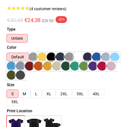
(4 customer reviews)
€30.48
€24.38
-20%
$26.50
Type
Unisex
Color
Default
Size
S
M
L
XL
2XL
3XL
4XL
5XL
Print Location