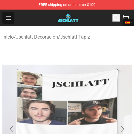
FREE
shipping on orders over $100
Jschlatt Store - Official Jschlatt Merchandise Shop
Open menu
Inicio
/
Jschlatt Decoración
/
Jschlatt Tapiz