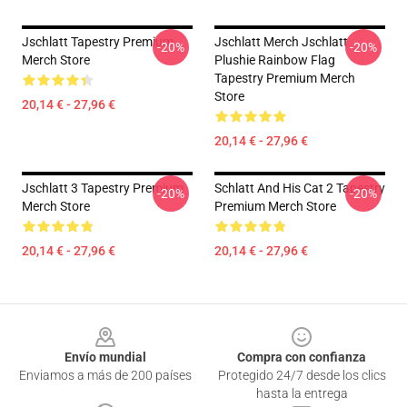
Jschlatt Tapestry Premium
Jschlatt Merch Jschlatt
-20%
-20%
Merch Store
Plushie Rainbow Flag
Tapestry Premium Merch
Store
20,14 € - 27,96 €
20,14 € - 27,96 €
Jschlatt 3 Tapestry Premium
Schlatt And His Cat 2 Tapestry
-20%
-20%
Merch Store
Premium Merch Store
20,14 € - 27,96 €
20,14 € - 27,96 €
Footer
Envío mundial
Compra con confianza
Enviamos a más de 200 países
Protegido 24/7 desde los clics
hasta la entrega