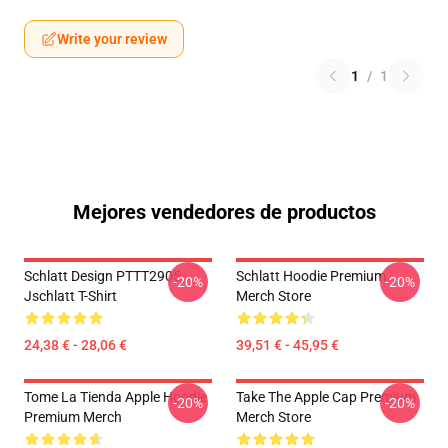
Write your review
1
/
1
Mejores vendedores de productos
Schlatt Design PTTT2905
Schlatt Hoodie Premium
-20%
-20%
Jschlatt T-Shirt
Merch Store
24,38 € - 28,06 €
39,51 € - 45,95 €
Tome La Tienda Apple Hoodie
Take The Apple Cap Premium
-20%
-20%
Premium Merch
Merch Store