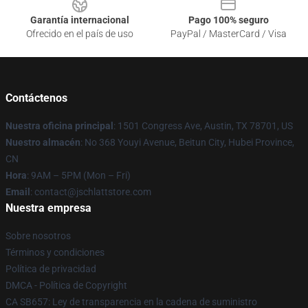
Garantía internacional
Pago 100% seguro
Ofrecido en el país de uso
PayPal / MasterCard / Visa
Contáctenos
Nuestra oficina principal
: 1501 Congress Ave, Austin, TX 78701, US
Nuestro almacén
: No 368 Youyi Avenue, Beitun City, Hubei Province,
CN
Hora
: 9AM – 5PM (Mon – Fri)
Email
: contact@jschlattstore.com
Nuestra empresa
Sobre nosotros
Términos y condiciones
Política de privacidad
DMCA - Política de Copyright
CA SB657: Ley de transparencia en la cadena de suministro