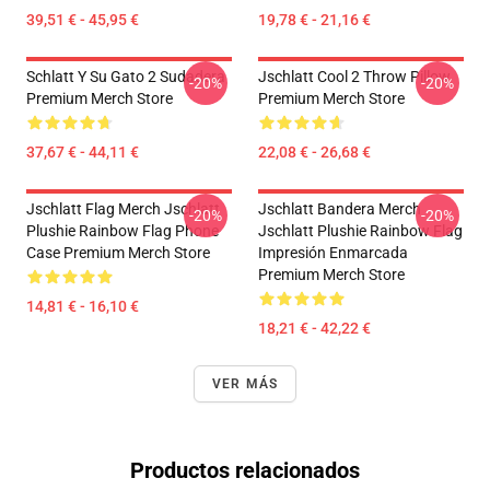
39,51 € - 45,95 €
19,78 € - 21,16 €
Schlatt Y Su Gato 2 Sudadera
Jschlatt Cool 2 Throw Pillow
-20%
-20%
Premium Merch Store
Premium Merch Store
37,67 € - 44,11 €
22,08 € - 26,68 €
Jschlatt Flag Merch Jschlatt
Jschlatt Bandera Merch
-20%
-20%
Plushie Rainbow Flag Phone
Jschlatt Plushie Rainbow Flag
Case Premium Merch Store
Impresión Enmarcada
Premium Merch Store
14,81 € - 16,10 €
18,21 € - 42,22 €
VER MÁS
Productos relacionados