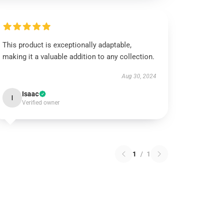
This product is exceptionally adaptable,
making it a valuable addition to any collection.
Aug 30, 2024
Isaac
I
Verified owner
1
/
1