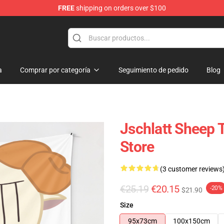
FREE
shipping on orders over $100
a
Comprar por categoría
Seguimiento de pedido
Blog
Jschlatt Sheep
Store
(3 customer reviews
€25.19
€20.15
-20%
$21.90
Size
95x73cm
100x150cm