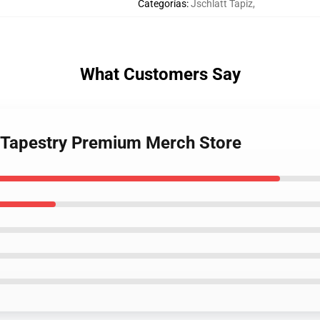
Categorías
:
Jschlatt Tapiz
,
What Customers Say
p Tapestry Premium Merch Store