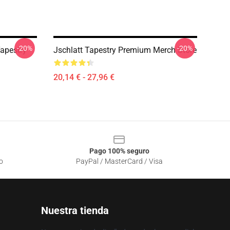
-20%
-20%
Tapestry
Jschlatt Tapestry Premium Merch Store
20,14 € - 27,96 €
Pago 100% seguro
o
PayPal / MasterCard / Visa
Nuestra tienda