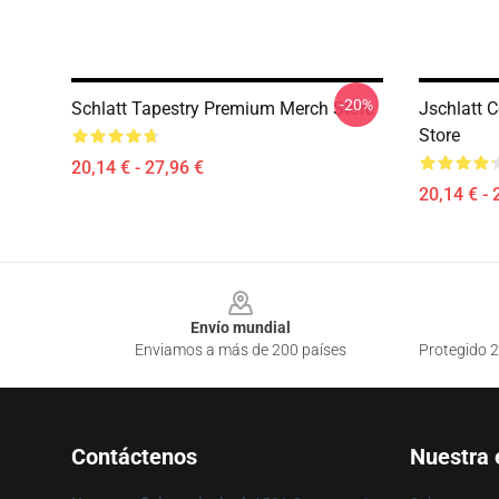
-20%
Schlatt Tapestry Premium Merch Store
Jschlatt 
Store
20,14 € - 27,96 €
20,14 € - 
Footer
Envío mundial
Enviamos a más de 200 países
Protegido 2
Contáctenos
Nuestra