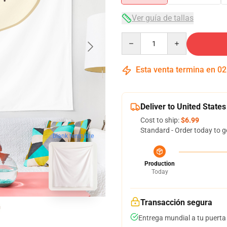
Ver guía de tallas
Quantity
Esta venta termina en
02
Deliver to United States
Cost to ship:
$6.99
Standard - Order today to g
blank template
Production
Today
Transacción segura
Entrega mundial a tu puerta