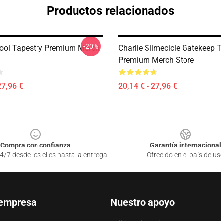
Productos relacionados
-20%
Cool Tapestry Premium Merch
Charlie Slimecicle Gatekeep 
Premium Merch Store
27,96 €
20,14 € - 27,96 €
Compra con confianza
Garantía internacional
4/7 desde los clics hasta la entrega
Ofrecido en el país de us
 empresa
Nuestro apoyo