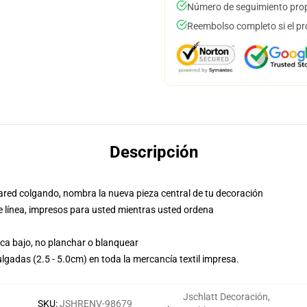
Número de seguimiento prop
Reembolso completo si el pr
Descripción
red colgando, nombra la nueva pieza central de tu decoración
e línea, impresos para usted mientras usted ordena
eca bajo, no planchar o blanquear
lgadas (2.5 - 5.0cm) en toda la mercancía textil impresa.
Jschlatt Decoración
,
SKU
:
JSHRENV-98679