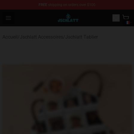
FREE
shipping on orders over $100
Jschlatt Store - Official Jschlatt Merchandise Shop
Open menu
Accueil
/
Jschlatt Accessoires
/
Jschlatt Tablier