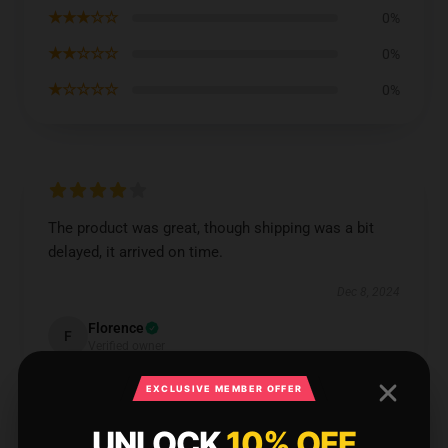
★★★☆☆
0%
★★☆☆☆
0%
★☆☆☆☆
0%
The product was great, though shipping was a bit
delayed, it arrived on time.
Dec 8, 2024
Florence
F
Verified owner
EXCLUSIVE MEMBER OFFER
UNLOCK
10% OFF