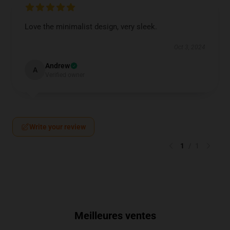
Love the minimalist design, very sleek.
Oct 3, 2024
Andrew
A
Verified owner
Write your review
1
/
1
Meilleures ventes