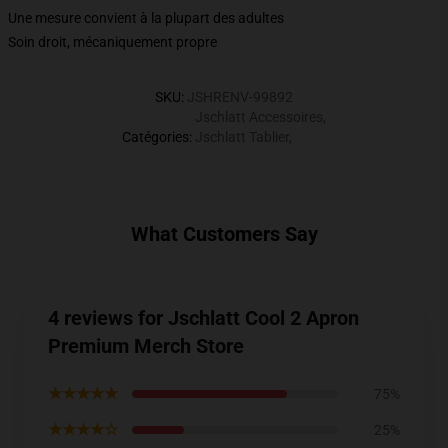
Une mesure convient à la plupart des adultes
Soin droit, mécaniquement propre
SKU
:
JSHRENV-99892
Jschlatt Accessoires
,
Catégories
:
Jschlatt Tablier
,
What Customers Say
4 reviews for Jschlatt Cool 2 Apron
Premium Merch Store
★★★★★
75%
★★★★☆
25%