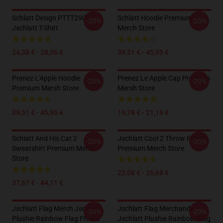
Schlatt Design PTTT2905
Schlatt Hoodie Premium
-20%
-20%
Jschlatt T-Shirt
Merch Store
24,38 € - 28,06 €
39,51 € - 45,95 €
Prenez L'Apple Hoodie
Prenez Le Apple Cap Premium
-20%
-20%
Premium Mersh Store
Mersh Store
39,51 € - 45,95 €
19,78 € - 21,16 €
Schlatt And His Cat 2
Jschlatt Cool 2 Throw Pillow
-20%
-20%
Sweatshirt Premium Merch
Premium Merch Store
Store
22,08 € - 26,68 €
37,67 € - 44,11 €
Jschlatt Flag Merch Jschlatt
Jschlatt Flag Merchande
-20%
-20%
Plushie Rainbow Flag Phone
Jschlatt Plushie Rainbow Flag