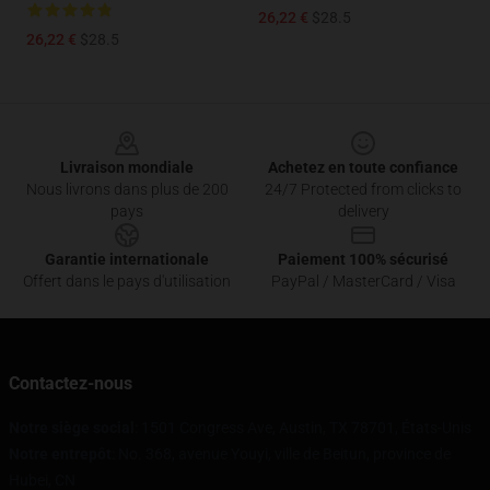
26,22 €
$28.5
26,22 €
$28.5
Footer
Livraison mondiale
Achetez en toute confiance
Nous livrons dans plus de 200
24/7 Protected from clicks to
pays
delivery
Garantie internationale
Paiement 100% sécurisé
Offert dans le pays d'utilisation
PayPal / MasterCard / Visa
Contactez-nous
Notre siège social
: 1501 Congress Ave, Austin, TX 78701, États-Unis
Notre entrepôt
: No. 368, avenue Youyi, ville de Beitun, province de
Hubei, CN