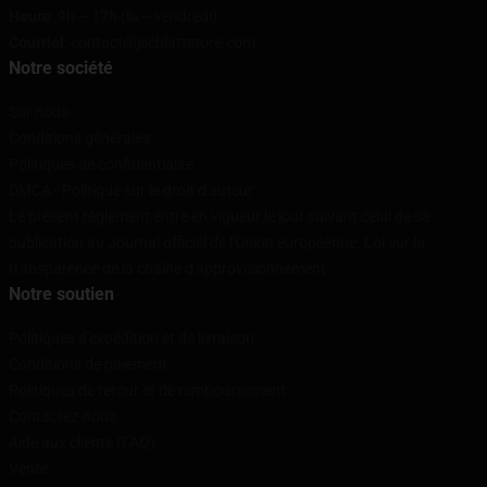
Heure
: 9h – 17h (lu – vendredi)
Courriel
: contact@jschlattstore.com
Notre société
Sur nous
Conditions générales
Politiques de confidentialité
DMCA - Politique sur le droit d'auteur
Le présent règlement entre en vigueur le jour suivant celui de sa
publication au Journal officiel de l'Union européenne. Loi sur la
transparence de la chaîne d'approvisionnement
Notre soutien
Politiques d'expédition et de livraison
Conditions de paiement
Politiques de retour et de remboursement
Contactez-nous
Aide aux clients (FAQ)
Vente