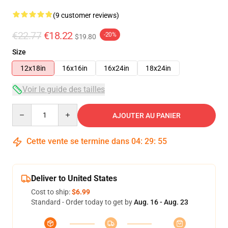
(9 customer reviews)
€22.77
€18.22
-20%
$19.80
Size
12x18in
16x16in
16x24in
18x24in
Voir le guide des tailles
Quantity
AJOUTER AU PANIER
Cette vente se termine dans
04
:
29
:
54
Deliver to United States
Cost to ship:
$6.99
Standard - Order today to get by
Aug. 16 - Aug. 23