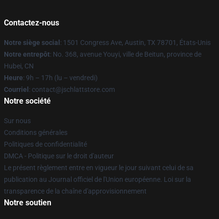
Contactez-nous
Notre siège social
: 1501 Congress Ave, Austin, TX 78701, États-Unis
Notre entrepôt
: No. 368, avenue Youyi, ville de Beitun, province de
Hubei, CN
Heure
: 9h – 17h (lu – vendredi)
Courriel
: contact@jschlattstore.com
Notre société
Sur nous
Conditions générales
Politiques de confidentialité
DMCA - Politique sur le droit d'auteur
Le présent règlement entre en vigueur le jour suivant celui de sa
publication au Journal officiel de l'Union européenne. Loi sur la
transparence de la chaîne d'approvisionnement
Notre soutien