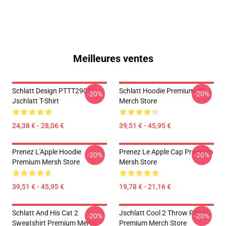
Meilleures ventes
Schlatt Design PTTT2905
Schlatt Hoodie Premium
-20%
-20%
Jschlatt T-Shirt
Merch Store
24,38 € - 28,06 €
39,51 € - 45,95 €
Prenez L'Apple Hoodie
Prenez Le Apple Cap Premium
-20%
-20%
Premium Mersh Store
Mersh Store
39,51 € - 45,95 €
19,78 € - 21,16 €
Schlatt And His Cat 2
Jschlatt Cool 2 Throw Pillow
-20%
-20%
Sweatshirt Premium Merch
Premium Merch Store