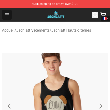
FREE
shipping on orders over $100
Jschlatt Store - Official Jschlatt Merchandise Shop
Open menu
Accueil
/
Jschlatt Vêtements
/
Jschlatt Hauts-citernes