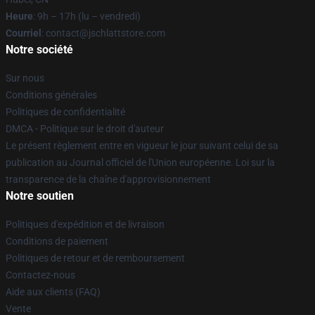
Heure
: 9h – 17h (lu – vendredi)
Courriel
: contact@jschlattstore.com
Notre société
Sur nous
Conditions générales
Politiques de confidentialité
DMCA - Politique sur le droit d'auteur
Le présent règlement entre en vigueur le jour suivant celui de sa
publication au Journal officiel de l'Union européenne. Loi sur la
transparence de la chaîne d'approvisionnement
Notre soutien
Politiques d'expédition et de livraison
Conditions de paiement
Politiques de retour et de remboursement
Contactez-nous
Aide aux clients (FAQ)
Vente