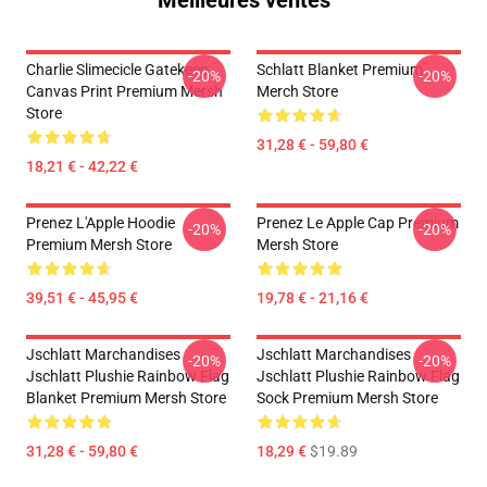
Meilleures ventes
Charlie Slimecicle Gatekeep
Schlatt Blanket Premium
-20%
-20%
Canvas Print Premium Mersh
Merch Store
Store
31,28 € - 59,80 €
18,21 € - 42,22 €
Prenez L'Apple Hoodie
Prenez Le Apple Cap Premium
-20%
-20%
Premium Mersh Store
Mersh Store
39,51 € - 45,95 €
19,78 € - 21,16 €
Jschlatt Marchandises
Jschlatt Marchandises
-20%
-20%
Jschlatt Plushie Rainbow Flag
Jschlatt Plushie Rainbow Flag
Blanket Premium Mersh Store
Sock Premium Mersh Store
31,28 € - 59,80 €
18,29 €
$19.89