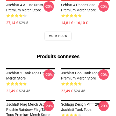
Jschlatt 4 A-Line Dress
Schlatt 4 Phone Case
-20%
-20%
Premium Merch Store
Premium Merch Store
27,14 €
$29.5
14,81 € - 16,10 €
VOIR PLUS
Produits connexes
Jschlatt 2 Tank Tops Premium
Jschlatt Cool Tank Tops
-20%
-20%
Merch Store
Premium Merch Store
22,49 €
$24.45
22,49 €
$24.45
Jschlatt Flag Merch Jschlatt
Schlagg Design PTTT2905
-20%
-20%
Plushie Rainbow Flag Tank
Jschlatt Tank Tops
Tops Premium Merch Store