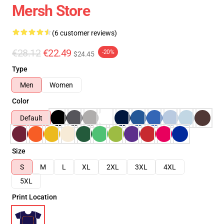
Mersh Store
(6 customer reviews)
€28.12
€22.49
-20%
$24.45
Type
Men
Women
Color
Default
Size
S
M
L
XL
2XL
3XL
4XL
5XL
Print Location