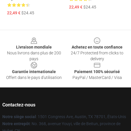
22,49 €
$24.45
22,49 €
$24.45
Footer
Livraison mondiale
Achetez en toute confiance
Nous livrons dans plus de 200
24/7 Protected from clicks to
pays
delivery
Garantie internationale
Paiement 100% sécurisé
Offert dans le pays d'utilisation
PayPal / MasterCard / Visa
Contactez-nous
Notre siège social
: 1501 Congress Ave, Austin, TX 78701, États-Unis
Notre entrepôt
: No. 368, avenue Youyi, ville de Beitun, province de
Hubei, CN