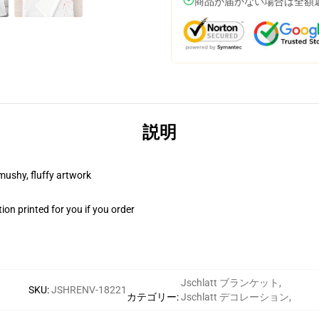
商品が届かない場合は全額
説明
 mushy, fluffy artwork
on printed for you if you order
Jschlatt ブランケット
,
SKU
:
JSHRENV-18221
カテゴリー
:
Jschlatt デコレーション
,