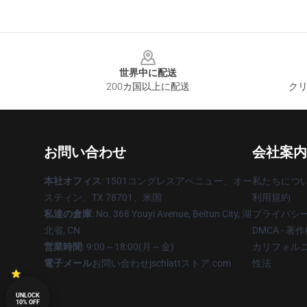
Footer
世界中に配送
200カ国以上に配送
クリ
お問い合わせ
会社案内
本社オフィス
: 1501コングレスアベニュー、オー
私たちにつ
スティン、TX 78701、米国
利用規約
私達の倉庫
: No. 368 Youyi Avenue, Beitun City, 湖
プライバシ
北省, CN
DMCA - 
営業時間
: 9:00～18:00(月～金)
カリフォルニ
電子メール
お問い合わせjschlattストア.com
性法
UNLOCK
10% OFF