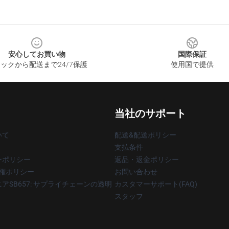
安心してお買い物
国際保証
ックから配送まで24/7保護
使用国で提供
当社のサポート
いて
配送&配送ポリシー
支払条件
ーポリシー
返品・返金ポリシー
著作権ポリシー
お問い合わせ
アSB657: サプライチェーンの透明
カスタマーサポート(FAQ)
スタッフ