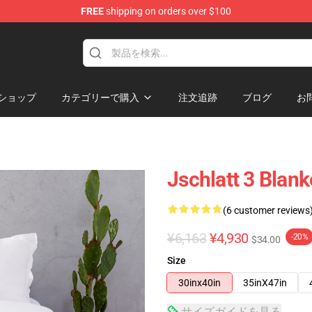
FREE
shipping on orders over $100
ショップ
カテゴリーで購入
注文追跡
ブログ
お
Jschlatt 3 Blan
(6 customer reviews
¥6,163
¥4,930
-20%
$34.00
Size
30inx40in
35inX47in
サイズガイドを見る