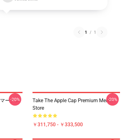
1
/
1
-20%
-20%
マーチス
Take The Apple Cap Premium Merch
Store
￥311,750 - ￥333,500