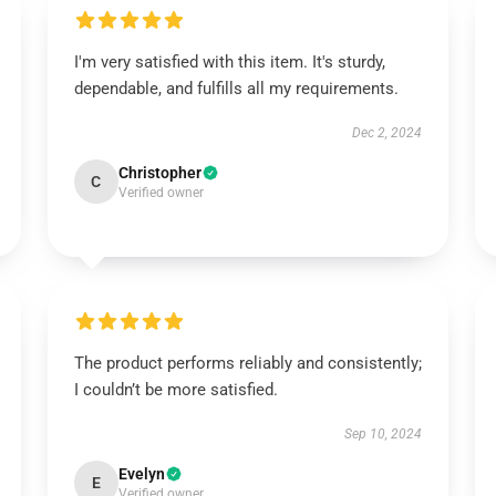
I'm very satisfied with this item. It's sturdy,
dependable, and fulfills all my requirements.
Dec 2, 2024
Christopher
C
Verified owner
The product performs reliably and consistently;
I couldn’t be more satisfied.
Sep 10, 2024
Evelyn
E
Verified owner