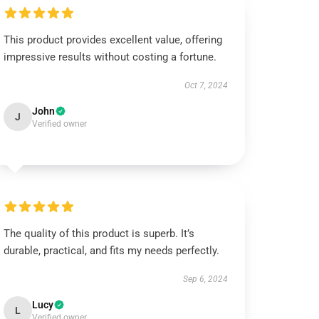
This product provides excellent value, offering
impressive results without costing a fortune.
Oct 7, 2024
John
J
Verified owner
The quality of this product is superb. It’s
durable, practical, and fits my needs perfectly.
Sep 6, 2024
Lucy
L
Verified owner