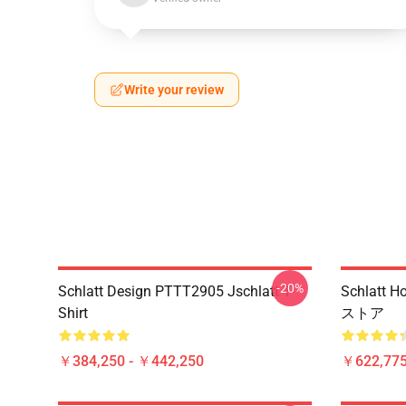
Write your review
-20%
Schlatt Design PTTT2905 Jschlatt T-
Schlat
Shirt
ストア
￥384,250 - ￥442,250
￥622,775