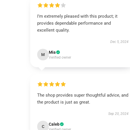
I’m extremely pleased with this product; it
provides dependable performance and
excellent quality.
Dec 5, 2024
Mia
M
Verified owner
The shop provides super thoughtful advice, and
the product is just as great.
Sep 20, 2024
Caleb
C
Verified owner