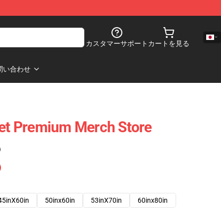
カスタマーサポート
カートを見る
問い合わせ
ket Premium Merch Store
)
45inX60in
50inx60in
53inX70in
60inx80in