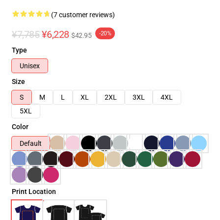
(7 customer reviews)
¥7,785
¥6,228
-20%
$42.95
Type
Unisex
Size
S
M
L
XL
2XL
3XL
4XL
5XL
Color
Default
Print Location