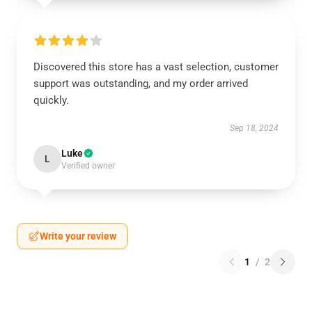
Discovered this store has a vast selection, customer
support was outstanding, and my order arrived
quickly.
Sep 18, 2024
Luke
L
Verified owner
Write your review
1
/
2