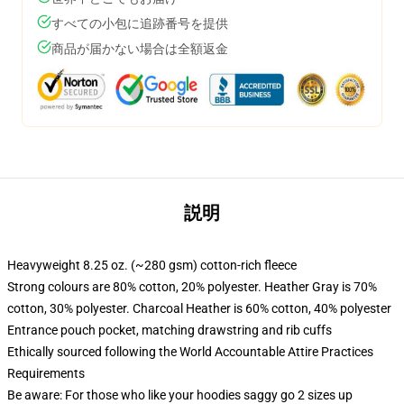
すべての小包に追跡番号を提供
商品が届かない場合は全額返金
説明
Heavyweight 8.25 oz. (~280 gsm) cotton-rich fleece
Strong colours are 80% cotton, 20% polyester. Heather Gray is 70%
cotton, 30% polyester. Charcoal Heather is 60% cotton, 40% polyester
Entrance pouch pocket, matching drawstring and rib cuffs
Ethically sourced following the World Accountable Attire Practices
Requirements
Be aware: For those who like your hoodies saggy go 2 sizes up