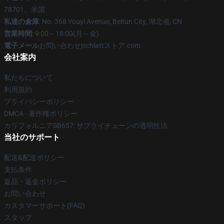
78701、米国
私達の倉庫
: No. 368 Youyi Avenue, Beitun City, 湖北省, CN
営業時間
: 9:00～18:00(月～金)
電子メール
お問い合わせjschlattストア.com
会社案内
私たちについて
利用規約
プライバシーポリシー
DMCA - 著作権ポリシー
カリフォルニアSB657: サプライチェーンの透明性法
当社のサポート
配送&配送ポリシー
支払条件
返品・返金ポリシー
お問い合わせ
カスタマーサポート(FAQ)
スタッフ