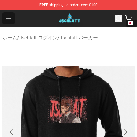
FREE
shipping on orders over $100
Jschlatt Store - Official Jschlatt Merchandise Shop
Open menu
ホーム
/
Jschlatt ログイン
/
Jschlatt パーカー