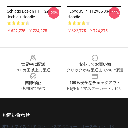
Schlagg Design PTTT2905
I Love JS PTTT2905 Jschlatt
-20%
-20%
Jschlatt Hoodie
Hoodie
￥622,775 - ￥724,275
￥622,775 - ￥724,275
Footer
世界中に配送
安心してお買い物
200カ国以上に配送
クリックから配送まで24/7保護
国際保証
100％安全なチェックアウト
使用国で提供
PayPal / マスターカード / ビザ
お問い合わせ
本社オフィス
: 1501コングレスアベニュー、オースティン、TX