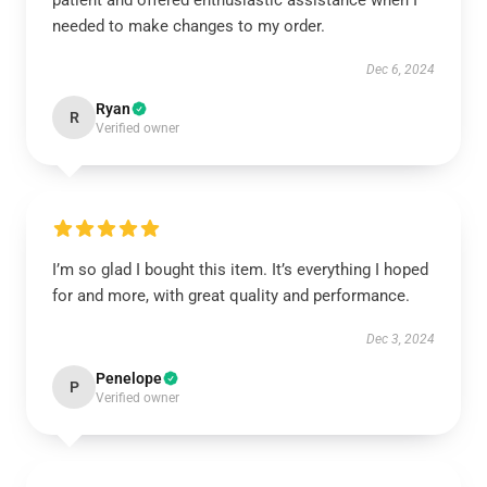
patient and offered enthusiastic assistance when I
needed to make changes to my order.
Dec 6, 2024
Ryan
R
Verified owner
I’m so glad I bought this item. It’s everything I hoped
for and more, with great quality and performance.
Dec 3, 2024
Penelope
P
Verified owner