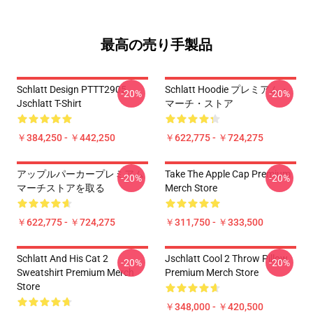
最高の売り手製品
Schlatt Design PTTT2905
Schlatt Hoodie プレミアム・
-20%
-20%
Jschlatt T-Shirt
マーチ・ストア
￥384,250 - ￥442,250
￥622,775 - ￥724,275
アップルパーカープレミアム
Take The Apple Cap Premium
-20%
-20%
マーチストアを取る
Merch Store
￥622,775 - ￥724,275
￥311,750 - ￥333,500
Schlatt And His Cat 2
Jschlatt Cool 2 Throw Pillow
-20%
-20%
Sweatshirt Premium Merch
Premium Merch Store
Store
￥348,000 - ￥420,500