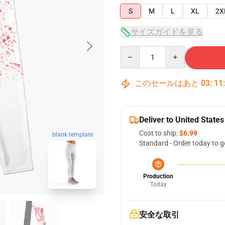
S
M
L
XL
2X
サイズガイドを見る
Quantity
このセールはあと
03
:
11
Deliver to United States
Cost to ship:
$6.99
blank template
Standard - Order today to g
Production
Today
安全な取引