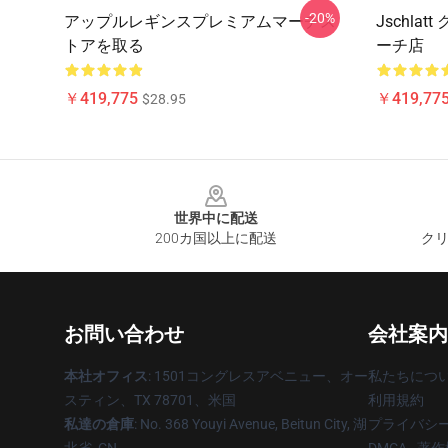
-20%
アップルレギンスプレミアムマーチス
Jschl
トアを取る
ーチ店
￥419,775
￥419,77
$28.95
Footer
世界中に配送
200カ国以上に配送
クリ
お問い合わせ
会社案内
本社オフィス
: 1501コングレスアベニュー、オー
私たちにつ
スティン、TX 78701、米国
利用規約
私達の倉庫
: No. 368 Youyi Avenue, Beitun City, 湖
プライバシ