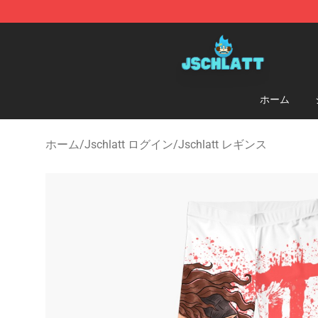
Jschlatt Store - Official Jschlatt Merchandise Shop
ホーム
ホーム
/
Jschlatt ログイン
/
Jschlatt レギンス