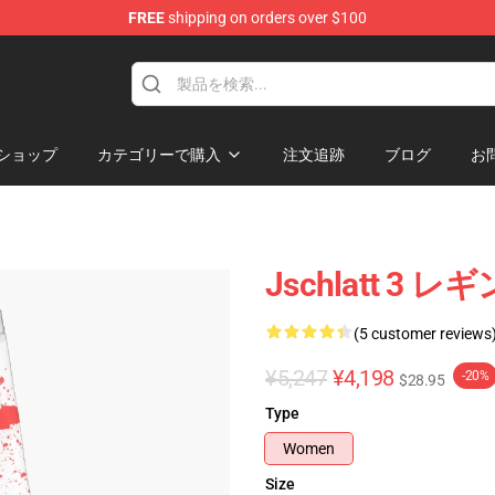
FREE
shipping on orders over $100
ショップ
カテゴリーで購入
注文追跡
ブログ
お
Jschlatt 
(5 customer reviews
¥5,247
¥4,198
-20%
$28.95
Type
Women
Size