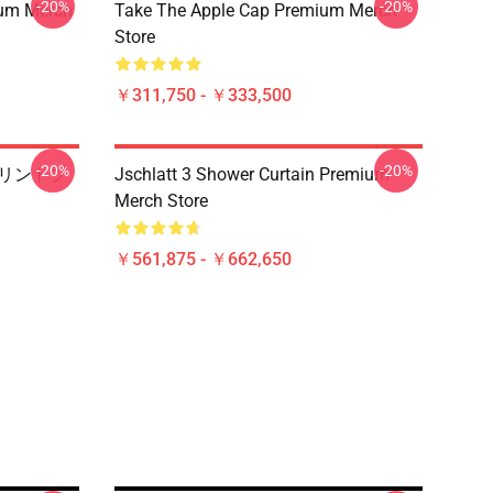
-20%
-20%
ium Merch
Take The Apple Cap Premium Merch
Store
￥311,750 - ￥333,500
-20%
-20%
プリントプ
Jschlatt 3 Shower Curtain Premium
Merch Store
￥561,875 - ￥662,650