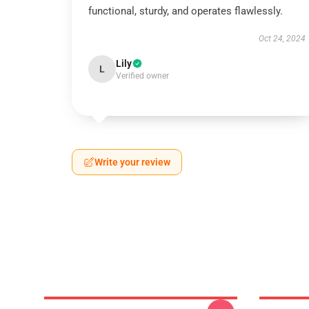
functional, sturdy, and operates flawlessly.
Oct 24, 2024
Lily
L
Verified owner
Write your review