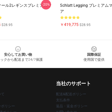
-20%
att クール2レギンスプレミアムマ
Schlatt Legging プレミ
ア
5
￥419,775
$28.95
$28.95
安心してお買い物
国際保証
ックから配送まで24/7保護
使用国で提供
当社のサポート
いて
配送&配送ポリシー
支払条件
ーポリシー
返品・返金ポリシー