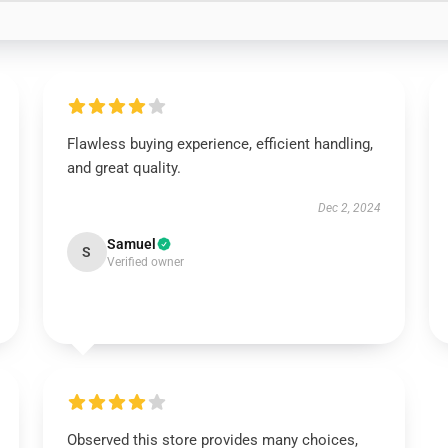
Flawless buying experience, efficient handling,
and great quality.
Dec 2, 2024
Samuel
S
Verified owner
Observed this store provides many choices,