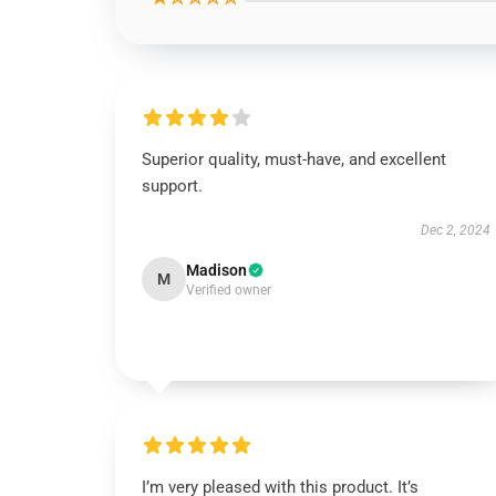
Superior quality, must-have, and excellent
support.
Dec 2, 2024
Madison
M
Verified owner
I’m very pleased with this product. It’s