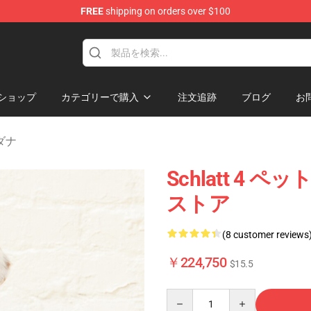
FREE
shipping on orders over $100
ショップ
カテゴリーで購入
注文追跡
ブログ
お
ンダナ
Schlatt 4
ストア
(8 customer reviews
￥224,750
$15.5
Quantity