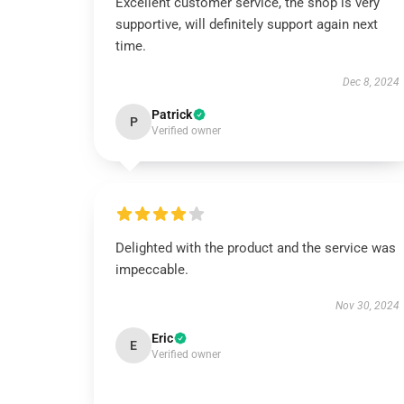
Excellent customer service, the shop is very
supportive, will definitely support again next
time.
Dec 8, 2024
Patrick
P
Verified owner
Delighted with the product and the service was
impeccable.
Nov 30, 2024
Eric
E
Verified owner