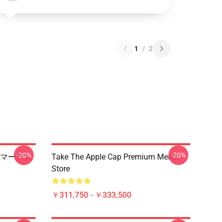
1
/
2
-20%
-20%
マーチス
Take The Apple Cap Premium Merch
Store
￥311,750 - ￥333,500