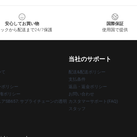
安心してお買い物
国際保証
ックから配送まで24/7保護
使用国で提供
当社のサポート
いて
配送&配送ポリシー
支払条件
ーポリシー
返品・返金ポリシー
著作権ポリシー
お問い合わせ
アSB657: サプライチェーンの透明
カスタマーサポート(FAQ)
スタッフ