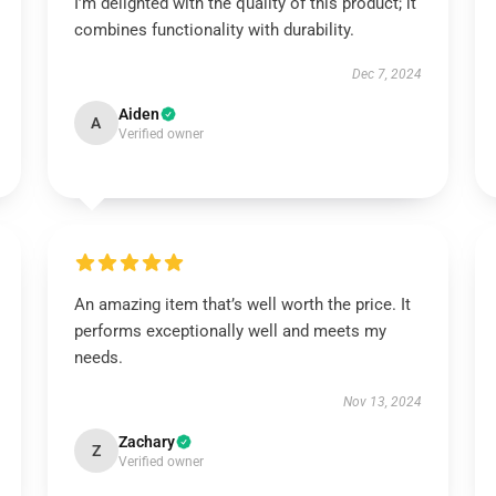
I’m delighted with the quality of this product; it
combines functionality with durability.
Dec 7, 2024
Aiden
A
Verified owner
An amazing item that’s well worth the price. It
performs exceptionally well and meets my
needs.
Nov 13, 2024
Zachary
Z
Verified owner