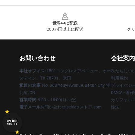
Footer
世界中に配送
200カ国以上に配送
クリ
お問い合わせ
会社案内
本社オフィス
: 1501コングレスアベニュー、オー
私たちにつ
スティン、TX 78701、米国
利用規約
私達の倉庫
: No. 368 Youyi Avenue, Beitun City, 湖
プライバシ
北省, CN
DMCA - 
営業時間
: 9:00～18:00(月～金)
カリフォルニ
電子メール
お問い合わせjschlattストア.com
性法
UNLOCK
10% OFF