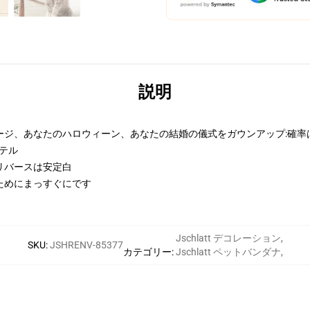
説明
ージ、あなたのハロウィーン、あなたの結婚の儀式をガウンアップ:確率
ステル
リバースは安定白
ためにまっすぐにです
Jschlatt デコレーション
,
SKU
:
JSHRENV-85377
カテゴリー
:
Jschlatt ペットバンダナ
,