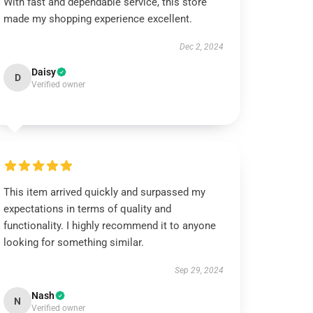
With fast and dependable service, this store
made my shopping experience excellent.
Dec 2, 2024
Daisy
D
Verified owner
This item arrived quickly and surpassed my
expectations in terms of quality and
functionality. I highly recommend it to anyone
looking for something similar.
Sep 29, 2024
Nash
N
Verified owner