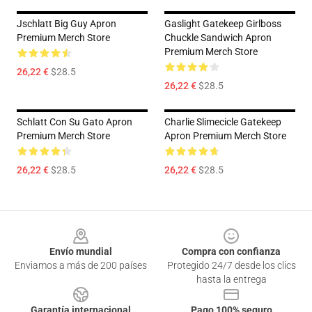
Jschlatt Big Guy Apron
Gaslight Gatekeep Girlboss
Premium Merch Store
Chuckle Sandwich Apron
Premium Merch Store
26,22 €
$28.5
26,22 €
$28.5
Schlatt Con Su Gato Apron
Charlie Slimecicle Gatekeep
Premium Merch Store
Apron Premium Merch Store
26,22 €
$28.5
26,22 €
$28.5
Footer
Envío mundial
Compra con confianza
Enviamos a más de 200 países
Protegido 24/7 desde los clics
hasta la entrega
Garantía internacional
Pago 100% seguro