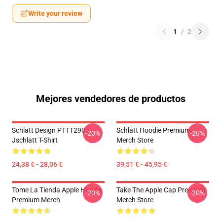
Write your review
1
/
2
Mejores vendedores de productos
Schlatt Design PTTT2905
Schlatt Hoodie Premium
-20%
-20%
Jschlatt T-Shirt
Merch Store
24,38 € - 28,06 €
39,51 € - 45,95 €
Tome La Tienda Apple Hoodie
Take The Apple Cap Premium
-20%
-20%
Premium Merch
Merch Store