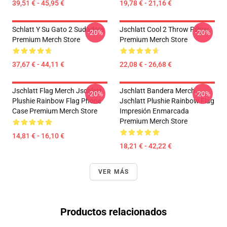
39,51 € - 45,95 €
19,78 € - 21,16 €
Schlatt Y Su Gato 2 Sudadera
Jschlatt Cool 2 Throw Pillow
-20%
-20%
Premium Merch Store
Premium Merch Store
37,67 € - 44,11 €
22,08 € - 26,68 €
Jschlatt Flag Merch Jschlatt
Jschlatt Bandera Merch
-20%
-20%
Plushie Rainbow Flag Phone
Jschlatt Plushie Rainbow Flag
Case Premium Merch Store
Impresión Enmarcada
Premium Merch Store
14,81 € - 16,10 €
18,21 € - 42,22 €
VER MÁS
Productos relacionados