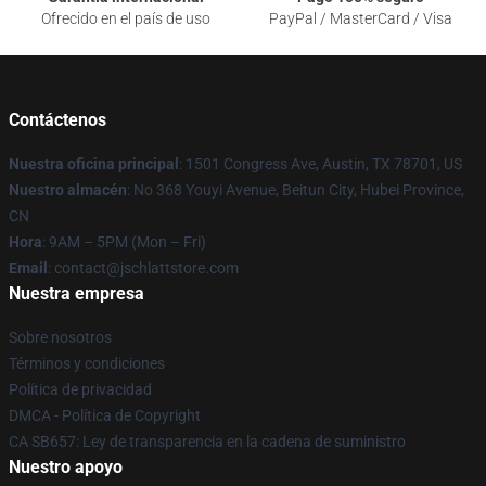
Ofrecido en el país de uso
PayPal / MasterCard / Visa
Contáctenos
Nuestra oficina principal
: 1501 Congress Ave, Austin, TX 78701, US
Nuestro almacén
: No 368 Youyi Avenue, Beitun City, Hubei Province,
CN
Hora
: 9AM – 5PM (Mon – Fri)
Email
: contact@jschlattstore.com
Nuestra empresa
Sobre nosotros
Términos y condiciones
Política de privacidad
DMCA - Política de Copyright
CA SB657: Ley de transparencia en la cadena de suministro
Nuestro apoyo