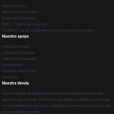
Sobre nosotros
Términos y condiciones
Política de privacidad
DMCA - Política de Copyright
CA SB657: Ley de transparencia en la cadena de suministro
Nuestro apoyo
Políticas de envío
Condiciones de pago
Políticas de reembolso
Contáctenos
Ayuda al cliente (FAQ)
Mayorista
Nuestra tienda
Nuestro equipo de diseñadores de clase mundial ha creado cada
producto con cuidado. Ofrecemos una amplia variedad de productos
de alta calidad que son únicos, elegantes y hermosos. Esto no es sólo
para su desgaste diario.