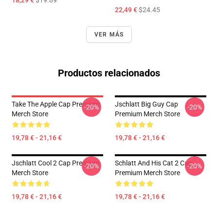
18,29 €
$19.89
22,49 €
$24.45
VER MÁS
Productos relacionados
Take The Apple Cap Premium
Jschlatt Big Guy Cap
-20%
-20%
Merch Store
Premium Merch Store
19,78 € - 21,16 €
19,78 € - 21,16 €
Jschlatt Cool 2 Cap Premium
Schlatt And His Cat 2 Cap
-20%
-20%
Merch Store
Premium Merch Store
19,78 € - 21,16 €
19,78 € - 21,16 €