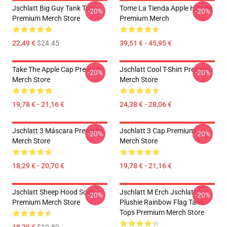
Jschlatt Big Guy Tank Tops
Tome La Tienda Apple Hoodie
-20%
-20%
Premium Merch Store
Premium Merch
22,49 €
$24.45
39,51 € - 45,95 €
Take The Apple Cap Premium
Jschlatt Cool T-Shirt Premium
-20%
-20%
Merch Store
Merch Store
19,78 € - 21,16 €
24,38 € - 28,06 €
Jschlatt 3 Máscara Premium
Jschlatt 3 Cap Premium
-20%
-20%
Merch Store
Merch Store
18,29 € - 20,70 €
19,78 € - 21,16 €
Jschlatt Sheep Hood Sock
Jschlatt M Erch Jschlatt
-20%
-20%
Premium Merch Store
Plushie Rainbow Flag Tank
Tops Premium Merch Store