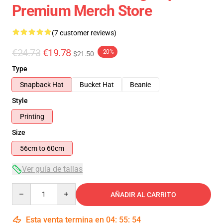
Premium Merch Store
(7 customer reviews)
€24.73
€19.78
-20%
$21.50
Type
Snapback Hat
Bucket Hat
Beanie
Style
Printing
Size
56cm to 60cm
Ver guía de tallas
Quantity
AÑADIR AL CARRITO
Esta venta termina en
04
:
55
:
54