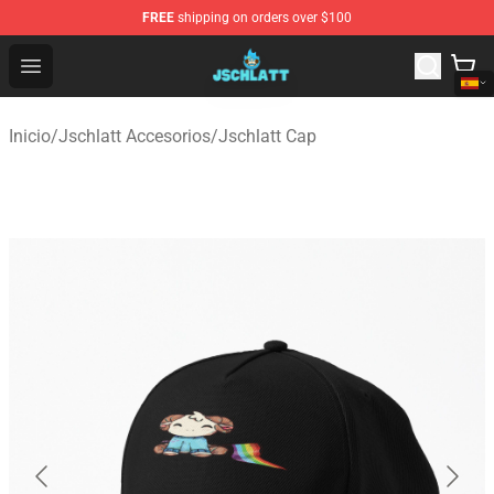
FREE
shipping on orders over $100
Jschlatt Store - Official Jschlatt Merchandise Shop
Open menu
Inicio
/
Jschlatt Accesorios
/
Jschlatt Cap