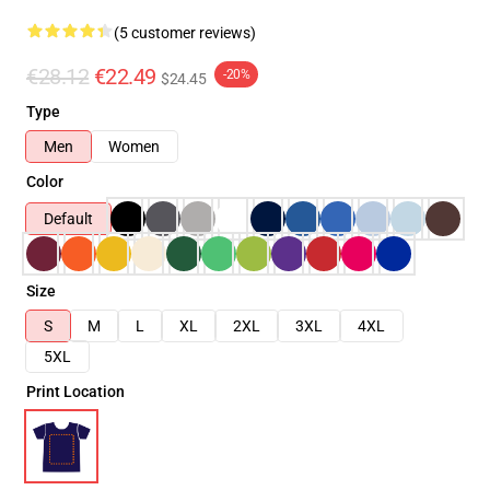
(5 customer reviews)
€28.12
€22.49
-20%
$24.45
Type
Men
Women
Color
Default
Size
S
M
L
XL
2XL
3XL
4XL
5XL
Print Location