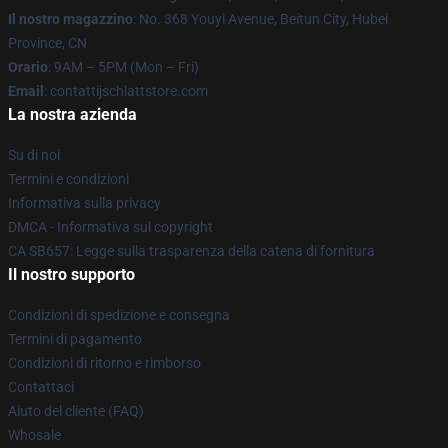
Il nostro magazzino
: No. 368 Youyi Avenue, Beitun City, Hubei
Province, CN
Orario
: 9AM – 5PM (Mon – Fri)
Email
: contattijschlattstore.com
La nostra azienda
Su di noi
Termini e condizioni
Informativa sulla privacy
DMCA - Informativa sul copyright
CA SB657: Legge sulla trasparenza della catena di fornitura
Il nostro supporto
Condizioni di spedizione e consegna
Termini di pagamento
Condizioni di ritorno e rimborso
Contattaci
Aiuto del cliente (FAQ)
Whosale