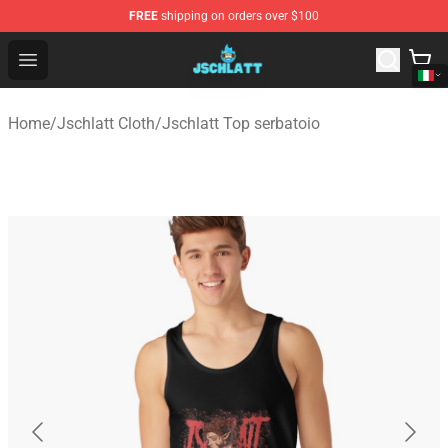
FREE
shipping on orders over $100
Jschlatt Store - Official Jschlatt Merchandise Shop
Open menu
Home
/
Jschlatt Cloth
/
Jschlatt Top serbatoio