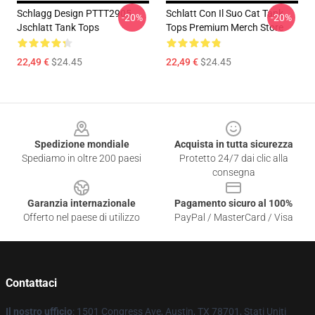
Schlagg Design PTTT2905
Schlatt Con Il Suo Cat Tank
-20%
-20%
Jschlatt Tank Tops
Tops Premium Merch Store
22,49 €
$24.45
22,49 €
$24.45
Footer
Spedizione mondiale
Acquista in tutta sicurezza
Spediamo in oltre 200 paesi
Protetto 24/7 dai clic alla
consegna
Garanzia internazionale
Pagamento sicuro al 100%
Offerto nel paese di utilizzo
PayPal / MasterCard / Visa
Contattaci
Il nostro ufficio
: 1501 Congress Ave, Austin, TX 78701, Stati Uniti