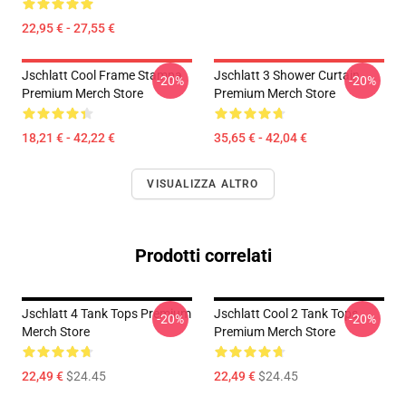
22,95 € - 27,55 €
Jschlatt Cool Frame Stampa
Jschlatt 3 Shower Curtain
-20%
-20%
Premium Merch Store
Premium Merch Store
18,21 € - 42,22 €
35,65 € - 42,04 €
VISUALIZZA ALTRO
Prodotti correlati
Jschlatt 4 Tank Tops Premium
Jschlatt Cool 2 Tank Tops
-20%
-20%
Merch Store
Premium Merch Store
22,49 €
$24.45
22,49 €
$24.45