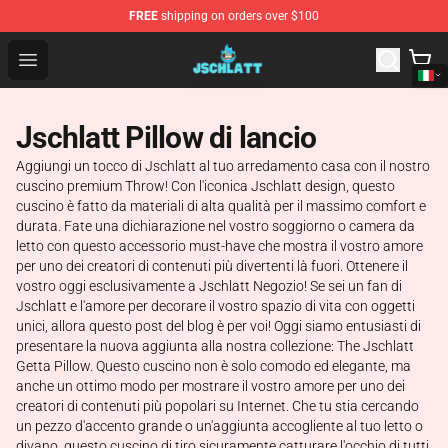
FREE
shipping on orders over $100
Jschlatt Store - Official Jschlatt Merchandise Shop
Open menu
Jschlatt Pillow di lancio
Aggiungi un tocco di Jschlatt al tuo arredamento casa con il nostro
cuscino premium Throw! Con l'iconica Jschlatt design, questo
cuscino è fatto da materiali di alta qualità per il massimo comfort e
durata. Fate una dichiarazione nel vostro soggiorno o camera da
letto con questo accessorio must-have che mostra il vostro amore
per uno dei creatori di contenuti più divertenti là fuori. Ottenere il
vostro oggi esclusivamente a Jschlatt Negozio! Se sei un fan di
Jschlatt e l'amore per decorare il vostro spazio di vita con oggetti
unici, allora questo post del blog è per voi! Oggi siamo entusiasti di
presentare la nuova aggiunta alla nostra collezione: The Jschlatt
Getta Pillow. Questo cuscino non è solo comodo ed elegante, ma
anche un ottimo modo per mostrare il vostro amore per uno dei
creatori di contenuti più popolari su Internet. Che tu stia cercando
un pezzo d'accento grande o un'aggiunta accogliente al tuo letto o
divano, questo cuscino di tiro sicuramente catturare l'occhio di tutti.