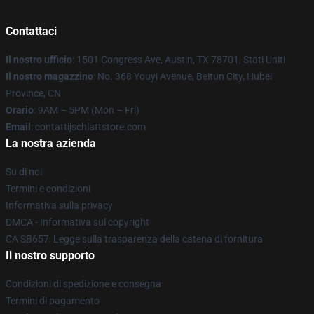
Contattaci
Il nostro ufficio
: 1501 Congress Ave, Austin, TX 78701, Stati Uniti
Il nostro magazzino
: No. 368 Youyi Avenue, Beitun City, Hubei
Province, CN
Orario
: 9AM – 5PM (Mon – Fri)
Email
: contattijschlattstore.com
La nostra azienda
Su di noi
Termini e condizioni
Informativa sulla privacy
DMCA - Informativa sul copyright
CA SB657: Legge sulla trasparenza della catena di fornitura
Il nostro supporto
Condizioni di spedizione e consegna
Termini di pagamento