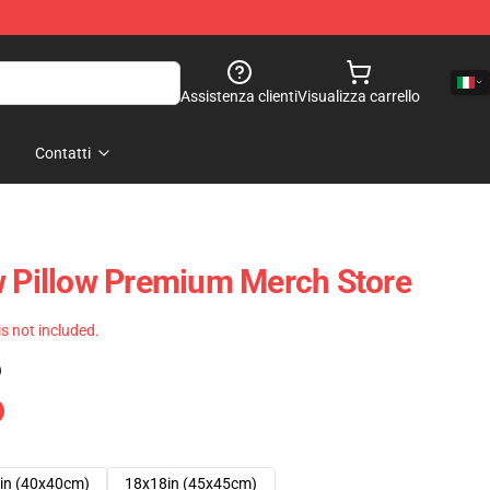
Assistenza clienti
Visualizza carrello
Contatti
w Pillow Premium Merch Store
 is not included.
)
in (40x40cm)
18x18in (45x45cm)