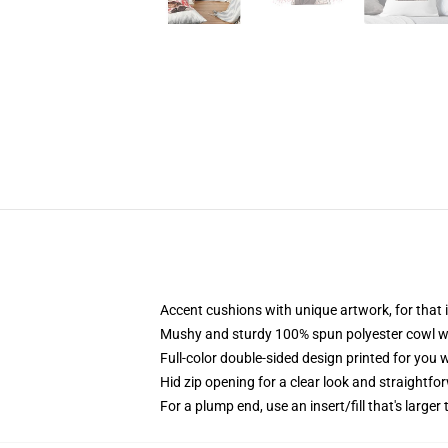
Accent cushions with unique artwork, for tha
Mushy and sturdy 100% spun polyester cowl wit
Full-color double-sided design printed for you
Hid zip opening for a clear look and straightfo
For a plump end, use an insert/fill that's larger 