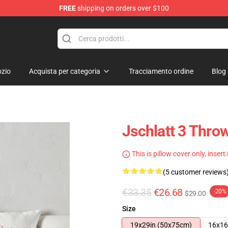
FREE
shipping on orders over $100
zio
Acquista per categoria
Tracciamento ordine
Blog
Jschlatt 3 Thro
This is pillow cover only, insert
(5 customer reviews
€33.35
€26.68
-20%
$29.00
Size
19x29in (50x75cm)
16x16