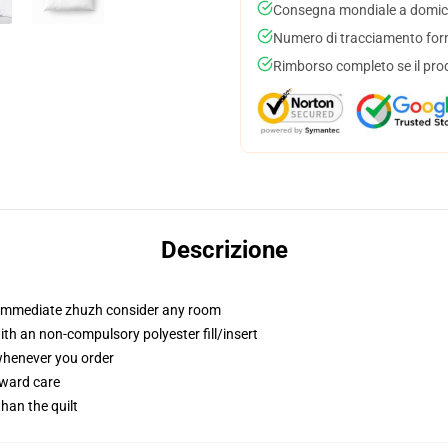
Consegna mondiale a domici
Numero di tracciamento forni
Rimborso completo se il pro
Descrizione
t immediate zhuzh consider any room
h an non-compulsory polyester fill/insert
 whenever you order
rward care
than the quilt