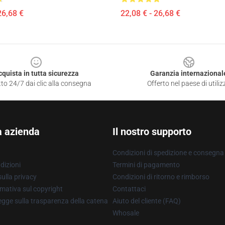
26,68 €
22,08 € - 26,68 €
cquista in tutta sicurezza
Garanzia internazional
to 24/7 dai clic alla consegna
Offerto nel paese di utiliz
a azienda
Il nostro supporto
Condizioni di spedizione e consegna
dizioni
Termini di pagamento
ulla privacy
Condizioni di ritorno e rimborso
mativa sul copyright
Contattaci
gge sulla trasparenza della catena
Aiuto del cliente (FAQ)
Whosale