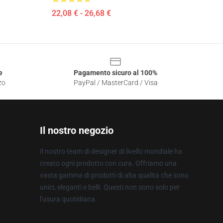
22,08 € - 26,68 €
e
Pagamento sicuro al 100%
zo
PayPal / MasterCard / Visa
Il nostro negozio
Il nostro team di designer di livello mondiale ha
creato ogni prodotto con cura. Offriamo una
vasta gamma di prodotti di alta qualità che sono
unici, eleganti e belli. Questi non sono solo per
l'usura quotidiana.