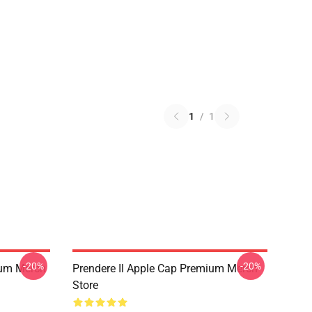
1
/
1
-20%
-20%
ium Merch
Prendere Il Apple Cap Premium Merch
Store