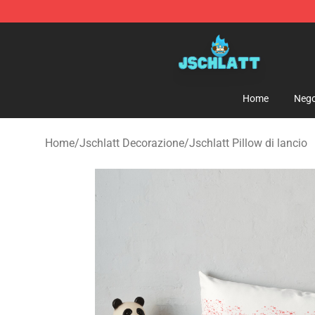
Jschlatt Store - Official Jschlatt Merchandise Shop
Home
Nego
Home
/
Jschlatt Decorazione
/
Jschlatt Pillow di lancio