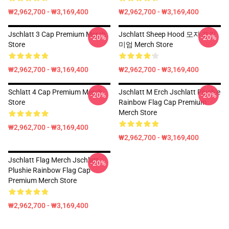
₩2,962,700 - ₩3,169,400
₩2,962,700 - ₩3,169,400
Jschlatt 3 Cap Premium Merch
Jschlatt Sheep Hood 모자 프리
-20%
-20%
Store
미엄 Merch Store
₩2,962,700 - ₩3,169,400
₩2,962,700 - ₩3,169,400
Schlatt 4 Cap Premium Merch
Jschlatt M Erch Jschlatt Plushie
-20%
-20%
Store
Rainbow Flag Cap Premium
Merch Store
₩2,962,700 - ₩3,169,400
₩2,962,700 - ₩3,169,400
Jschlatt Flag Merch Jschlatt
-20%
Plushie Rainbow Flag Cap
Premium Merch Store
₩2,962,700 - ₩3,169,400