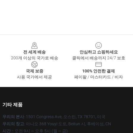
Footer
전 세계 배송
안심하고 쇼핑하세요
200개 이상의 국가로 배송
클릭에서 배송까지 24/7 보호
국제 보증
100% 안전한 결제
사용 국가에서 제공
페이팔 / 마스터카드 / 비자
기타 제품
우리의 본사
: 1501 Congress Ave, 오스틴, TX 78701, 미국
우리의 창고
: 아니오 368 Youyi 도로, Beitun 시, 후베이성, CN
시간 :
: 오전 9시 ~ 오후 5시 (월 ~ 금)