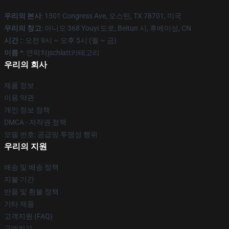
우리의 본사
: 1501 Congress Ave, 오스틴, TX 78701, 미국
우리의 창고
: 아니오 368 Youyi 도로, Beitun 시, 후베이성, CN
시간 :
: 오전 9시 ~ 오후 5시 (월 ~ 금)
이름 *
: 연락처jschlatt카테고리
우리의 회사
제품 정보
이용 약관
개인 정보 정책
DMCA - 저작권 정책
모델 번호: 공급망 투명성 행위
우리의 지원
배송 및 배송 정책
지불 기간
반품 및 환불 정책
기타 제품
고객지원 (FAQ)
구매하기