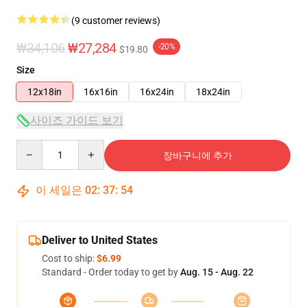
(9 customer reviews)
₩34,106
₩27,284
-20%
$19.80
Size
12x18in
16x16in
16x24in
18x24in
사이즈 가이드 보기
Quantity
장바구니에 추가
이 세일은
02
:
37
:
53
Deliver to United States
Cost to ship:
$6.99
Standard - Order today to get by
Aug. 15 - Aug. 22