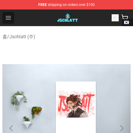
FREE
shipping on orders over $100
Jschlatt Store - Official Jschlatt Merchandise Shop
Open menu
홈
/
Jschlatt (주)