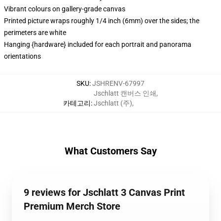
Vibrant colours on gallery-grade canvas
Printed picture wraps roughly 1/4 inch (6mm) over the sides; the
perimeters are white
Hanging {hardware} included for each portrait and panorama
orientations
SKU
:
JSHRENV-67997
Jschlatt 캔버스 인쇄
,
카테고리
:
Jschlatt (주)
,
What Customers Say
9 reviews for Jschlatt 3 Canvas Print
Premium Merch Store