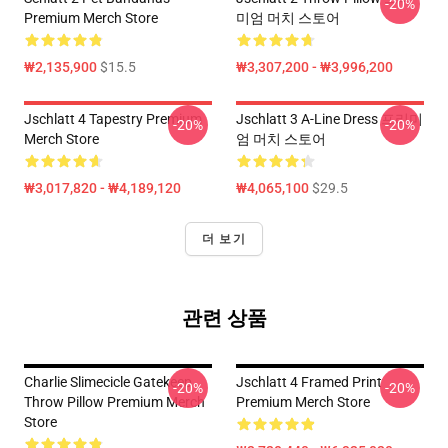
-20%
Premium Merch Store
미엄 머치 스토어
₩2,135,900
$15.5
₩3,307,200 - ₩3,996,200
Jschlatt 4 Tapestry Premium
Jschlatt 3 A-Line Dress 프리미
-20%
-20%
Merch Store
엄 머치 스토어
₩3,017,820 - ₩4,189,120
₩4,065,100
$29.5
더 보기
관련 상품
Charlie Slimecicle Gatekeep
Jschlatt 4 Framed Print
-20%
-20%
Throw Pillow Premium Merch
Premium Merch Store
Store