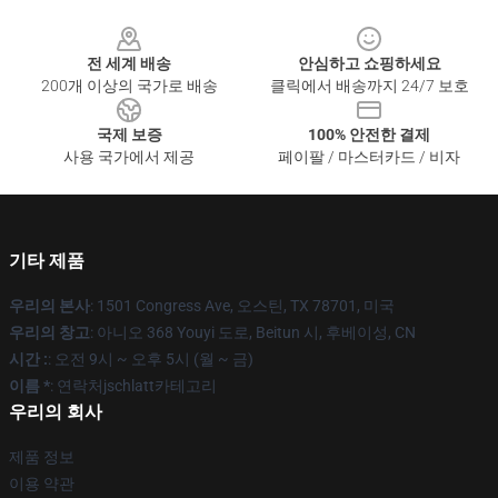
Footer
전 세계 배송
안심하고 쇼핑하세요
200개 이상의 국가로 배송
클릭에서 배송까지 24/7 보호
국제 보증
100% 안전한 결제
사용 국가에서 제공
페이팔 / 마스터카드 / 비자
기타 제품
우리의 본사
: 1501 Congress Ave, 오스틴, TX 78701, 미국
우리의 창고
: 아니오 368 Youyi 도로, Beitun 시, 후베이성, CN
시간 :
: 오전 9시 ~ 오후 5시 (월 ~ 금)
이름 *
: 연락처jschlatt카테고리
우리의 회사
제품 정보
이용 약관