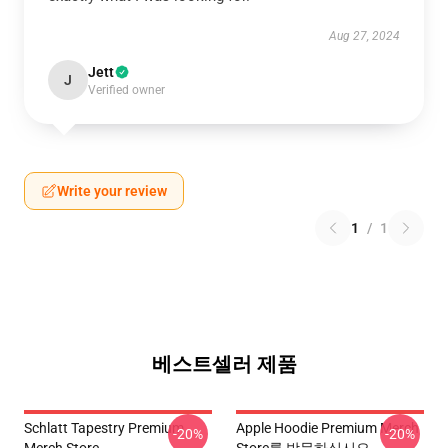
Aug 27, 2024
Jett
J
Verified owner
Write your review
1
/
1
베스트셀러 제품
Schlatt Tapestry Premium
Apple Hoodie Premium Merch
-20%
-20%