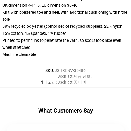
UK dimension 4-11.5, EU dimension 36-46
Knit with bolstered toe and heel, with additional cushioning within the
sole
58% recycled polyester (comprised of recycled supplies), 22% nylon,
15% cotton, 4% spandex, 1% rubber
Printed to permit ink to penetrate the yarn, so socks look nice even
when stretched
Machine cleanable
SKU
:
JSHRENV-35486
Jschlatt 제품 정보
,
카테고리
:
Jschlatt 뚱 베어
,
What Customers Say