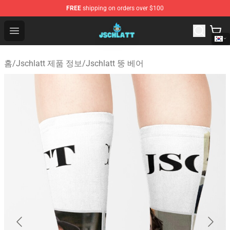
FREE
shipping on orders over $100
Jschlatt Store - Official Jschlatt Merchandise Shop
Open menu
홈
/
Jschlatt 제품 정보
/
Jschlatt 뚱 베어