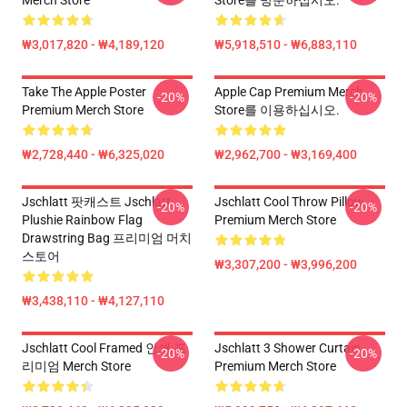
Merch Store
Store를 방문하십시오.
₩3,017,820 - ₩4,189,120
₩5,918,510 - ₩6,883,110
Take The Apple Poster
Apple Cap Premium Merch
-20%
-20%
Premium Merch Store
Store를 이용하십시오.
₩2,728,440 - ₩6,325,020
₩2,962,700 - ₩3,169,400
Jschlatt 팟캐스트 Jschlatt
Jschlatt Cool Throw Pillow
-20%
-20%
Plushie Rainbow Flag
Premium Merch Store
Drawstring Bag 프리미엄 머치
스토어
₩3,307,200 - ₩3,996,200
₩3,438,110 - ₩4,127,110
Jschlatt Cool Framed 인쇄 프
Jschlatt 3 Shower Curtain
-20%
-20%
리미엄 Merch Store
Premium Merch Store