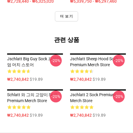
₩2,728,440 - ₩6,325,020
₩5,339,750 - ₩6,297,460
더 보기
관련 상품
Jschlatt Big Guy Sock 프리미
Jschlatt Sheep Hood Sock
-20%
-20%
엄 머치 스토어
Premium Merch Store
₩2,740,842
$19.89
₩2,740,842
$19.89
Schlatt 와 그의 고양이 Sock
Jschlatt 2 Sock Premium
-20%
-20%
Premium Merch Store
Merch Store
₩2,740,842
$19.89
₩2,740,842
$19.89