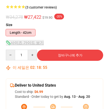
(3 customer reviews)
₩34,278
₩27,422
-20%
$19.90
Size
Length - 42cm
사이즈 가이드 보기
Quantity
장바구니에 추가
이 세일은
02
:
18
:
54
Deliver to United States
Cost to ship:
$6.99
Standard - Order today to get by
Aug. 13 - Aug. 20