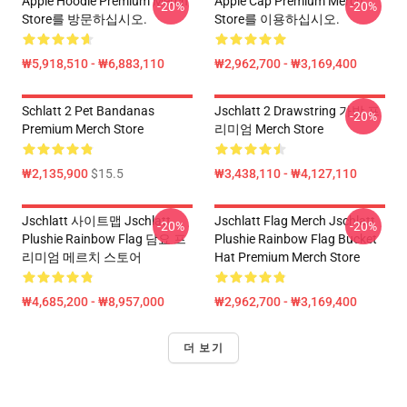
Apple Hoodie Premium Merch
Apple Cap Premium Merch
-20%
-20%
Store를 방문하십시오.
Store를 이용하십시오.
₩5,918,510 - ₩6,883,110
₩2,962,700 - ₩3,169,400
Schlatt 2 Pet Bandanas
Jschlatt 2 Drawstring 가방 프
-20%
Premium Merch Store
리미엄 Merch Store
₩2,135,900
$15.5
₩3,438,110 - ₩4,127,110
Jschlatt 사이트맵 Jschlatt
Jschlatt Flag Merch Jschlatt
-20%
-20%
Plushie Rainbow Flag 담요 프
Plushie Rainbow Flag Bucket
리미엄 메르치 스토어
Hat Premium Merch Store
₩4,685,200 - ₩8,957,000
₩2,962,700 - ₩3,169,400
더 보기