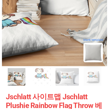
blank template
Jschlatt 사이트맵 Jschlatt
Plushie Rainbow Flag Throw 베