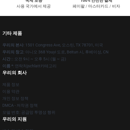
국제 보증
100% 안전한 결제
사용 국가에서 제공
페이팔 / 마스터카드 / 비자
기타 제품
우리의 본사
: 1501 Congress Ave, 오스틴, TX 78701, 미국
우리의 창고
: 아니오 368 Youyi 도로, Beitun 시, 후베이성, CN
시간 :
: 오전 9시 ~ 오후 5시 (월 ~ 금)
이름 *
: 연락처jschlatt카테고리
우리의 회사
제품 정보
이용 약관
개인 정보 정책
DMCA - 저작권 정책
모델 번호: 공급망 투명성 행위
우리의 지원