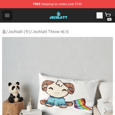
FREE
shipping on orders over $100
Jschlatt Store - Official Jschlatt Merchandise Shop
Open menu
홈
/
Jschlatt (주)
/
Jschlatt Throw 베개