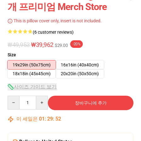
개 프리미엄 Merch Store
This is pillow cover only, insert is not included.
(6 customer reviews)
₩49,953
₩39,962
-20%
$29.00
Size
19x29in (50x75cm)
16x16in (40x40cm)
18x18in (45x45cm)
20x20in (50x50cm)
사이즈 가이드 보기
Quantity
장바구니에 추가
이 세일은
01
:
29
:
52