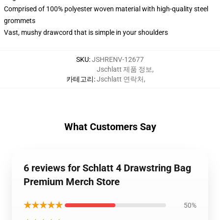
Comprised of 100% polyester woven material with high-quality steel
grommets
Vast, mushy drawcord that is simple in your shoulders
SKU
:
JSHRENV-12677
Jschlatt 제품 정보
,
카테고리
:
Jschlatt 연락처
,
What Customers Say
6 reviews for Schlatt 4 Drawstring Bag
Premium Merch Store
★★★★★
50%