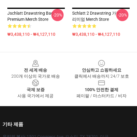
Jschlatt Drawstring Bag
Schlatt 2 Drawstring 가방 프
-20%
-20%
Premium Merch Store
리미엄 Merch Store
₩3,438,110 - ₩4,127,110
₩3,438,110 - ₩4,127,110
Footer
전 세계 배송
안심하고 쇼핑하세요
200개 이상의 국가로 배송
클릭에서 배송까지 24/7 보호
국제 보증
100% 안전한 결제
사용 국가에서 제공
페이팔 / 마스터카드 / 비자
기타 제품
우리의 본사
: 1501 Congress Ave, 오스틴, TX 78701, 미국