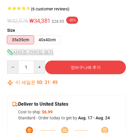
(6 customer reviews)
₩42,976
₩34,381
-20%
$24.95
Size
35x35cm
40x40cm
사이즈 가이드 보기
Quantity
장바구니에 추가
이 세일은
00
:
31
:
48
Deliver to United States
Cost to ship:
$6.99
Standard - Order today to get by
Aug. 17 - Aug. 24