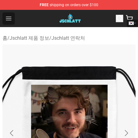
FREE
shipping on orders over $100
Jschlatt Store - Official Jschlatt Merchandise Shop
Open menu
홈
/
Jschlatt 제품 정보
/
Jschlatt 연락처