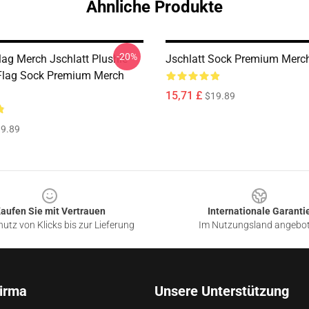
Ähnliche Produkte
-20%
lag Merch Jschlatt Plushie
Jschlatt Sock Premium Merch
Flag Sock Premium Merch
15,71 £
$19.89
9.89
aufen Sie mit Vertrauen
Internationale Garanti
utz von Klicks bis zur Lieferung
Im Nutzungsland angebo
irma
Unsere Unterstützung