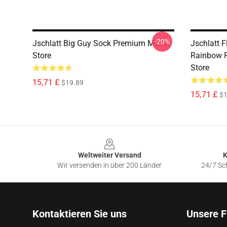
-20%
Jschlatt Big Guy Sock Premium Merch
Jschlatt F
Store
Rainbow 
Store
15,71 £
$19.89
15,71 £
$1
Footer
Weltweiter Versand
K
Wir versenden in über 200 Länder
24/7 Sch
Kontaktieren Sie uns
Unsere F