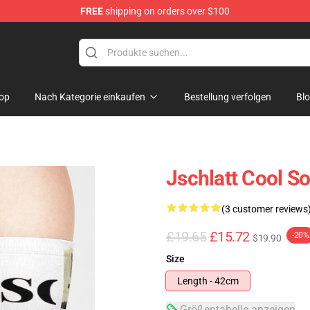
FREE
shipping on orders over $100
op
Nach Kategorie einkaufen
Bestellung verfolgen
Bl
Jschlatt Cool S
(3 customer reviews
£19.65
£15.72
-20%
$19.90
Size
Length - 42cm
Größentabelle anzeigen