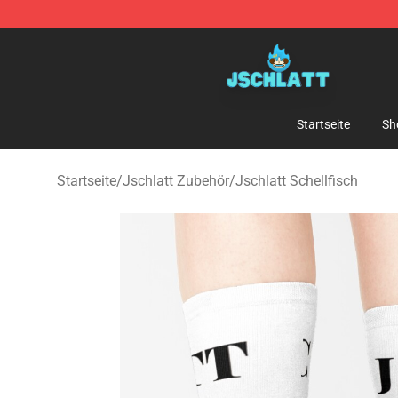
Jschlatt Store - Official Jschlatt Merchandise Shop
Startseite
Sh
Startseite
/
Jschlatt Zubehör
/
Jschlatt Schellfisch