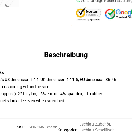
Vollständige Rückerstattung
Beschreibung
ks
ls's US dimension 5-14, UK dimension 4-11.5, EU dimension 36-46
l cushioning within the sole
 supplies), 22% nylon, 15% cotton, 4% spandex, 1% rubber
 socks look nice even when stretched
Jschlatt Zubehör
,
SKU
:
JSHRENV-35486
Kategorien
:
Jschlatt Schellfisch
,