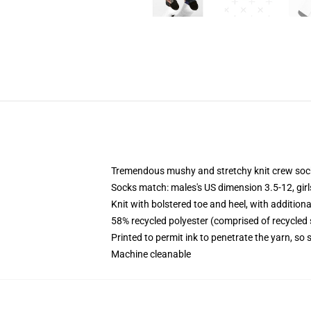
Tremendous mushy and stretchy knit crew soc
Socks match: males's US dimension 3.5-12, gir
Knit with bolstered toe and heel, with additiona
58% recycled polyester (comprised of recycled
Printed to permit ink to penetrate the yarn, so
Machine cleanable