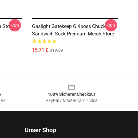
-20%
-20%
 Store
Gaslight Gatekeep Girlboss Chuckle
Sandwich Sock Premium Merch Store
15,71 £
$19.89
e
100% Sicherer Checkout
ten
PayPal / MasterCard / Visa
Unser Shop