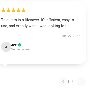
This item is a lifesaver. It’s efficient, easy to
use, and exactly what I was looking for.
Aug 27, 2024
Jett
J
Verified owner
1
/
1