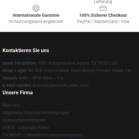
Lieferung
Internationale Garantie
100% Sicherer Checkout
Im Nutzungsland angeboten
PayPal / MasterCard / Visa
Kontaktieren Sie uns
Unser Hauptbüro
: 1501 Kongress Ave, Austin, TX 78701, US
Unser Lager
: Nr. 368 Youyi Avenue, Stadt Beitun, Provinz Hubei, CN
Geruch
: 9AM – 5PM (Mon – Fri)
E-Mail senden
: Kontakt@jschlattLaden.com
Unsere Firma
Über uns
Allgemeine Geschäftsbedingungen
Datenschutzrichtlinien
DMCA - Copyright Policy
CA SB657: Lieferkettentransparenzgesetz