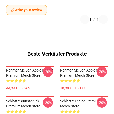
Write your review
1
/
1
Beste Verkäufer Produkte
Nehmen Sie Den Apple Hoodie
Nehmen Sie Den Apple Cap
-20%
-20%
Premium Merch Store
Premium Merch Store
33,93 £ - 39,46 £
16,98 £ - 18,17 £
Schlatt 2 Kunstdruck
Schlatt 2 Leging Premium
-20%
-20%
Premium Merch Store
Merch Store