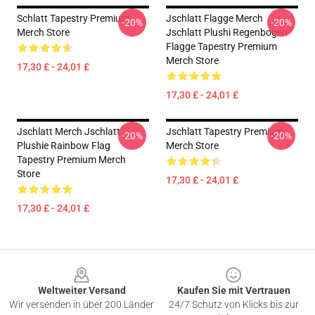
Schlatt Tapestry Premium
Jschlatt Flagge Merch
-20%
-20%
Merch Store
Jschlatt Plushi Regenbogen
Flagge Tapestry Premium
Merch Store
17,30 £ - 24,01 £
17,30 £ - 24,01 £
Jschlatt Merch Jschlatt
Jschlatt Tapestry Premium
-20%
-20%
Plushie Rainbow Flag
Merch Store
Tapestry Premium Merch
Store
17,30 £ - 24,01 £
17,30 £ - 24,01 £
Footer
Weltweiter Versand
Kaufen Sie mit Vertrauen
Wir versenden in über 200 Länder
24/7 Schutz von Klicks bis zur