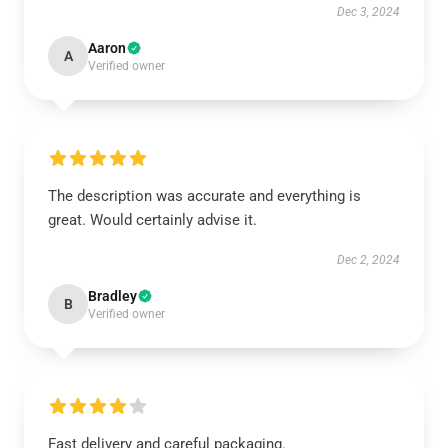
Dec 3, 2024
Aaron
A
Verified owner
The description was accurate and everything is
great. Would certainly advise it.
Dec 2, 2024
Bradley
B
Verified owner
Fast delivery and careful packaging.