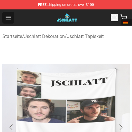
FREE
shipping on orders over $100
Jschlatt Store - Official Jschlatt Merchandise Shop
Open menu
Startseite
/
Jschlatt Dekoration
/
Jschlatt Tapiskeit