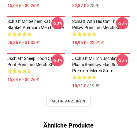
15,64 £ - 36,26 £
22,87 £
$28.95
Schlatt Mit Seinem Kat
Schlatt With His Cat Throw
-20%
-20%
Blanket Premium Merch Store
Pillow Premium Merch Store
26,86 £ - 51,35 £
18,96 £ - 22,91 £
Jschlatt Sheep Hood Canvas
Jschlatt M Erch Jschlatt
-20%
-20%
Print Premium Merch Store
Plushi Rainbow Flag Sock
Premium Merch Store
15,64 £ - 36,26 £
15,71 £
$19.89
MEHR ANZEIGEN
Ähnliche Produkte