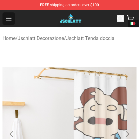
FREE
shipping on orders over $100
Jschlatt Store - Official Jschlatt Merchandise Shop
Open menu
Home
/
Jschlatt Decorazione
/
Jschlatt Tenda doccia