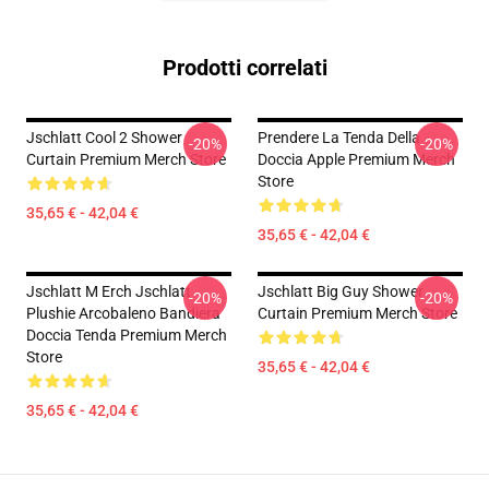
Prodotti correlati
Jschlatt Cool 2 Shower
Prendere La Tenda Della
-20%
-20%
Curtain Premium Merch Store
Doccia Apple Premium Merch
Store
35,65 € - 42,04 €
35,65 € - 42,04 €
Jschlatt M Erch Jschlatt
Jschlatt Big Guy Shower
-20%
-20%
Plushie Arcobaleno Bandiera
Curtain Premium Merch Store
Doccia Tenda Premium Merch
Store
35,65 € - 42,04 €
35,65 € - 42,04 €
Footer