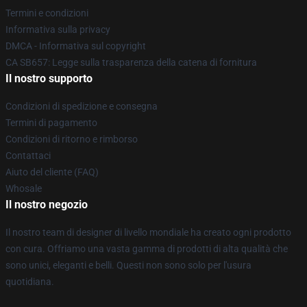
Termini e condizioni
Informativa sulla privacy
DMCA - Informativa sul copyright
CA SB657: Legge sulla trasparenza della catena di fornitura
Il nostro supporto
Condizioni di spedizione e consegna
Termini di pagamento
Condizioni di ritorno e rimborso
Contattaci
Aiuto del cliente (FAQ)
Whosale
Il nostro negozio
Il nostro team di designer di livello mondiale ha creato ogni prodotto
con cura. Offriamo una vasta gamma di prodotti di alta qualità che
sono unici, eleganti e belli. Questi non sono solo per l'usura
quotidiana.