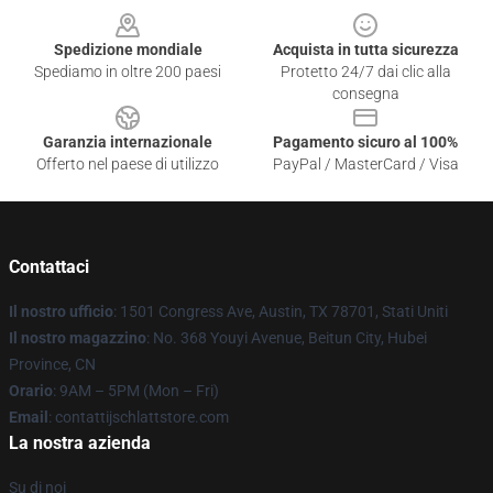
Spedizione mondiale
Acquista in tutta sicurezza
Spediamo in oltre 200 paesi
Protetto 24/7 dai clic alla
consegna
Garanzia internazionale
Pagamento sicuro al 100%
Offerto nel paese di utilizzo
PayPal / MasterCard / Visa
Contattaci
Il nostro ufficio
: 1501 Congress Ave, Austin, TX 78701, Stati Uniti
Il nostro magazzino
: No. 368 Youyi Avenue, Beitun City, Hubei
Province, CN
Orario
: 9AM – 5PM (Mon – Fri)
Email
: contattijschlattstore.com
La nostra azienda
Su di noi