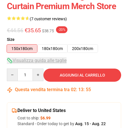
Curtain Premium Merch Store
(7 customer reviews)
€44.56
€35.65
-20%
$38.75
Size
150x180cm
180x180cm
200x180cm
Visualizza guida alle taglie
Quantity
AGGIUNGI AL CARRELLO
Questa vendita termina tra
02
:
13
:
54
Deliver to United States
Cost to ship:
$6.99
Standard - Order today to get by
Aug. 15 - Aug. 22