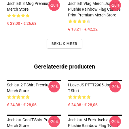
Jschlatt 3 Mug Premium
Jschlatt Vlag Merch Jschlatt
-20%
-20%
Merch Store
Plushie Rainbow Flag Canvas
Print Premium Merch Store
€ 23,00 - € 26,68
€ 18,21 - € 42,22
BEKIJK MEER
Gerelateerde producten
Schlatt 2 T-Shirt Premium
I Love JS PTTT2905 Jschlatt
-20%
-20%
Merch Store
T-Shirt
€ 24,38 - € 28,06
€ 24,38 - € 28,06
Jschlatt Cool T-Shirt Premium
Jschlatt M Erch Jschlatt
-20%
-20%
Merch Store
Plushie Rainbow Flag T-Shirt