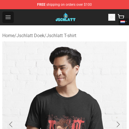
FREE
shipping on orders over $100
Jschlatt Store - Official Jschlatt Merchandise Shop
Open menu
Home
/
Jschlatt Doek
/
Jschlatt T-shirt