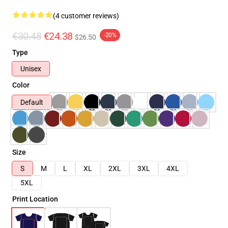
(4 customer reviews)
€30.48
€24.38
-20%
$26.50
Type
Unisex
Color
Default
Size
S
M
L
XL
2XL
3XL
4XL
5XL
Print Location