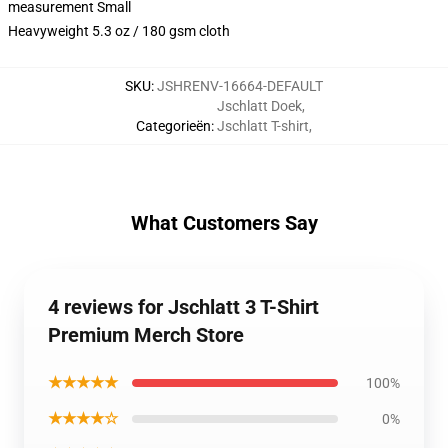
measurement Small
Heavyweight 5.3 oz / 180 gsm cloth
SKU
:
JSHRENV-16664-DEFAULT
Jschlatt Doek
,
Categorieën
:
Jschlatt T-shirt
,
What Customers Say
4 reviews for Jschlatt 3 T-Shirt
Premium Merch Store
★★★★★
100%
★★★★☆
0%