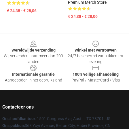
Premium Merch Store
€ 24,38 - € 28,06
€ 24,38 - € 28,06
Footer
Wereldwijde verzending
Winkel met vertrouwen
Wij verzenden naar meer dan 200
24/7 beschermd van klikken tot
landen
levering
Internationale garantie
100% veilige afhandeling
Aangeboden in het gebruiksland
PayPal / MasterCard / Visa
Contacteer ons
Ons hoofdkantoor
: 1501 Congress Ave, Austin, TX 78701, US
Ons pakhuis
368 Yoyi Avenue, Beitun City, Hubei Province, CN