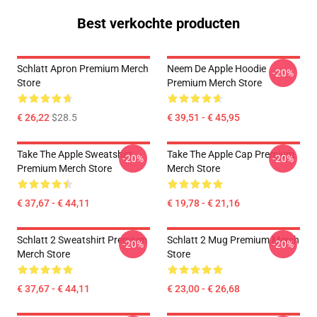
Best verkochte producten
Schlatt Apron Premium Merch
Neem De Apple Hoodie
-20%
Store
Premium Merch Store
€ 26,22
$28.5
€ 39,51 - € 45,95
Take The Apple Sweatshirt
Take The Apple Cap Premium
-20%
-20%
Premium Merch Store
Merch Store
€ 37,67 - € 44,11
€ 19,78 - € 21,16
Schlatt 2 Sweatshirt Premium
Schlatt 2 Mug Premium Merch
-20%
-20%
Merch Store
Store
€ 37,67 - € 44,11
€ 23,00 - € 26,68