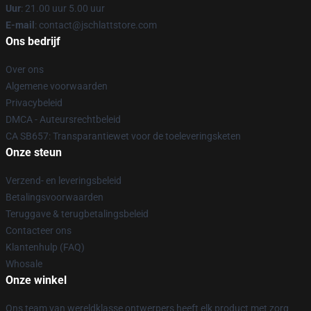
Uur
: 21.00 uur 5.00 uur
E-mail
: contact@jschlattstore.com
Ons bedrijf
Over ons
Algemene voorwaarden
Privacybeleid
DMCA - Auteursrechtbeleid
CA SB657: Transparantiewet voor de toeleveringsketen
Onze steun
Verzend- en leveringsbeleid
Betalingsvoorwaarden
Teruggave & terugbetalingsbeleid
Contacteer ons
Klantenhulp (FAQ)
Whosale
Onze winkel
Ons team van wereldklasse ontwerpers heeft elk product met zorg