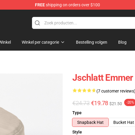
FREE
shipping on orders over $100
Winkel
Winkel per categorie
Bestelling volgen
Blog
Jschlatt Emmer
(7 customer reviews
€24.73
€19.78
-20%
$21.50
Type
Snapback Hat
Bucket Hat
Style