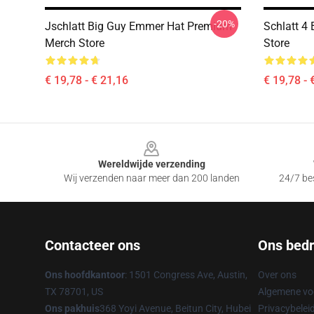
-20%
Jschlatt Big Guy Emmer Hat Premium
Schlatt 4
Merch Store
Store
€ 19,78 - € 21,16
€ 19,78 - 
Footer
Wereldwijde verzending
Wij verzenden naar meer dan 200 landen
24/7 bes
Contacteer ons
Ons bedri
Ons hoofdkantoor
: 1501 Congress Ave, Austin,
Over ons
TX 78701, US
Algemene v
Ons pakhuis
368 Yoyi Avenue, Beitun City, Hubei
Privacybelei