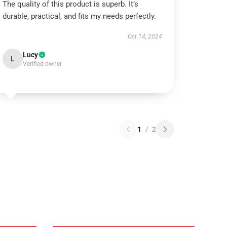
The quality of this product is superb. It’s
durable, practical, and fits my needs perfectly.
Oct 14, 2024
Lucy
L
Verified owner
1
/
2