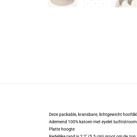
Deze packable, kransbare, lichtgewicht hoofdkle
Ademend 100% katoen met eyelet luchtstroom
Platte hoogte
Redelijke rand is 2,2" (5.5 cm) groot om de zon