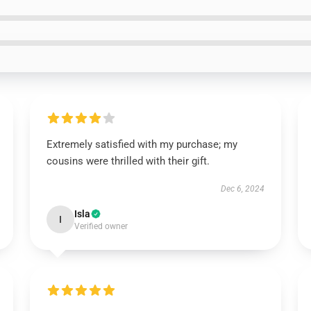
Extremely satisfied with my purchase; my
cousins were thrilled with their gift.
Dec 6, 2024
Isla
I
Verified owner