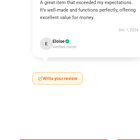
A great item that exceeded my expectations.
It’s well-made and functions perfectly, offering
excellent value for money.
Dec 1, 2024
Eloise
E
Verified owner
Write your review