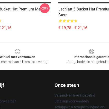
-20%
 Bucket Hat Premium Merch
Jschlatt 3 Bucket Hat Premi
Store
€ 21,16
€ 19,78 - € 21,16
Winkel met vertrouwen
Internationale garanti
chermd van klikken tot levering
Aangeboden in het gebruik
jf
Onze steun
Verzend- en leveringsbeleid
oorwaarden
Betalingsvoorwaarden
d
Teruggave & terugbetalingsbeleid