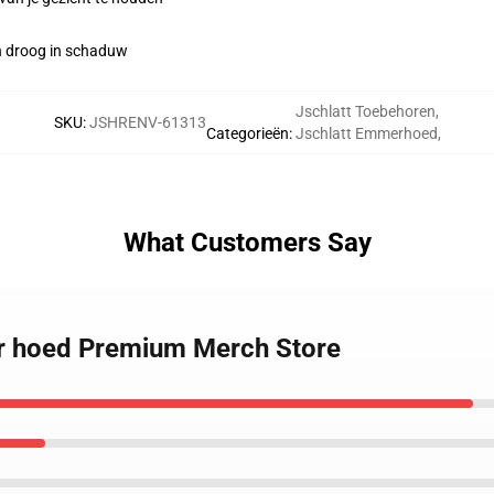
en droog in schaduw
Jschlatt Toebehoren
,
SKU
:
JSHRENV-61313
Categorieën
:
Jschlatt Emmerhoed
,
What Customers Say
er hoed Premium Merch Store