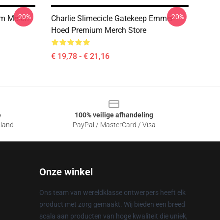
-20%
-20%
um Merch
Charlie Slimecicle Gatekeep Emmer
Hoed Premium Merch Store
€ 19,78 - € 21,16
e
100% veilige afhandeling
sland
PayPal / MasterCard / Visa
Onze winkel
Ons team van wereldklasse ontwerpers heeft elk
product met zorg gemaakt. Wij bieden een breed
scala aan producten van hoge kwaliteit die uniek,