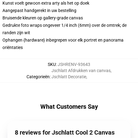
Kunst voelt gewoon extra arty als het op doek
Aangepast handgerekt in uw bestelling
Bruisende kleuren op gallery-grade canvas
Gedrukte foto wraps ongeveer 1/4 inch (6mm) over de omtrek; de
randen zijn wit
Ophangen {hardware} inbegrepen voor elk portret en panorama
oriëntaties
SKU
:
JSHRENV-93643
Jschlatt Afdrukken van canvas
,
Categorieën
:
Jschlatt Decoratie
,
What Customers Say
8 reviews for Jschlatt Cool 2 Canvas