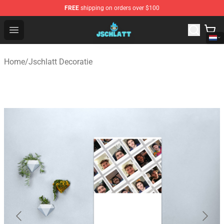
FREE
shipping on orders over $100
Jschlatt Store - Official Jschlatt Merchandise Shop
Open menu
Home
/
Jschlatt Decoratie