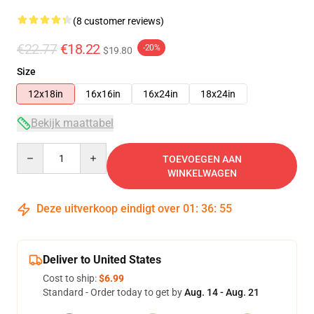
(8 customer reviews)
€22.77
€18.22
-20%
$19.80
Size
12x18in
16x16in
16x24in
18x24in
Bekijk maattabel
Quantity
TOEVOEGEN AAN
WINKELWAGEN
Deze uitverkoop eindigt over
01
:
36
:
54
Deliver to United States
Cost to ship:
$6.99
Standard - Order today to get by
Aug. 14 - Aug. 21