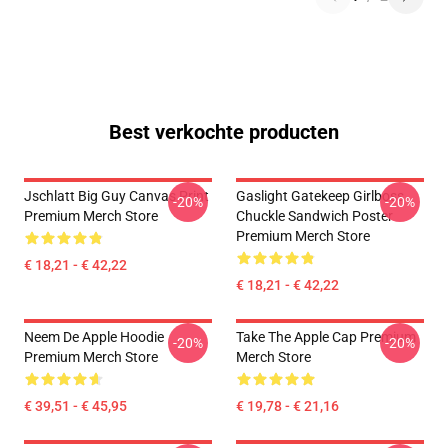
Best verkochte producten
Jschlatt Big Guy Canvas Print
Gaslight Gatekeep Girlboss
-20%
-20%
Premium Merch Store
Chuckle Sandwich Poster
Premium Merch Store
€ 18,21 - € 42,22
€ 18,21 - € 42,22
Neem De Apple Hoodie
Take The Apple Cap Premium
-20%
-20%
Premium Merch Store
Merch Store
€ 39,51 - € 45,95
€ 19,78 - € 21,16