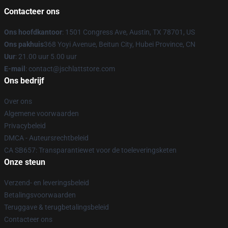
Contacteer ons
Ons hoofdkantoor
: 1501 Congress Ave, Austin, TX 78701, US
Ons pakhuis
368 Yoyi Avenue, Beitun City, Hubei Province, CN
Uur
: 21.00 uur 5.00 uur
E-mail
: contact@jschlattstore.com
Ons bedrijf
Over ons
Algemene voorwaarden
Privacybeleid
DMCA - Auteursrechtbeleid
CA SB657: Transparantiewet voor de toeleveringsketen
Onze steun
Verzend- en leveringsbeleid
Betalingsvoorwaarden
Teruggave & terugbetalingsbeleid
Contacteer ons