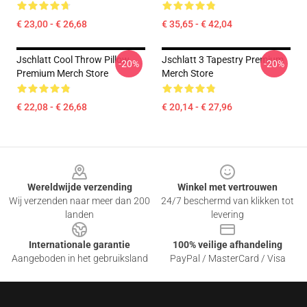
€ 23,00 - € 26,68
€ 35,65 - € 42,04
Jschlatt Cool Throw Pillow
Jschlatt 3 Tapestry Premium
-20%
-20%
Premium Merch Store
Merch Store
€ 22,08 - € 26,68
€ 20,14 - € 27,96
Footer
Wereldwijde verzending
Winkel met vertrouwen
Wij verzenden naar meer dan 200
24/7 beschermd van klikken tot
landen
levering
Internationale garantie
100% veilige afhandeling
Aangeboden in het gebruiksland
PayPal / MasterCard / Visa