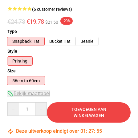
(6 customer reviews)
€24.73
€19.78
-20%
$21.50
Type
Snapback Hat
Bucket Hat
Beanie
Style
Printing
Size
56cm to 60cm
Bekijk maattabel
Quantity
TOEVOEGEN AAN
WINKELWAGEN
Deze uitverkoop eindigt over
01
:
27
:
54