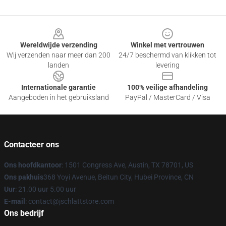
Footer
Wereldwijde verzending
Winkel met vertrouwen
Wij verzenden naar meer dan 200
24/7 beschermd van klikken tot
landen
levering
Internationale garantie
100% veilige afhandeling
Aangeboden in het gebruiksland
PayPal / MasterCard / Visa
Contacteer ons
Ons hoofdkantoor
: 1501 Congress Ave, Austin, TX 78701, US
Ons pakhuis
368 Yoyi Avenue, Beitun City, Hubei Province, CN
Uur
: 21.00 uur 5.00 uur
E-mail
: contact@jschlattstore.com
Ons bedrijf