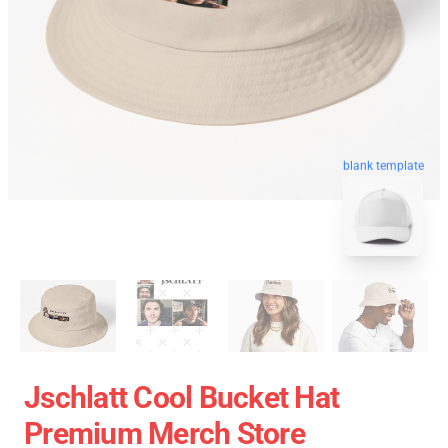
blank template
Jschlatt Cool Bucket Hat
Premium Merch Store