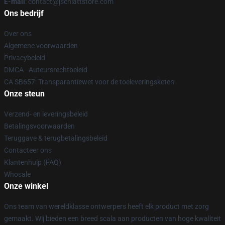
E-mail
: contact@jschlattstore.com
Ons bedrijf
Over ons
Algemene voorwaarden
Privacybeleid
DMCA - Auteursrechtbeleid
CA SB657: Transparantiewet voor de toeleveringsketen
Onze steun
Verzend- en leveringsbeleid
Betalingsvoorwaarden
Teruggave & terugbetalingsbeleid
Contacteer ons
Klantenhulp (FAQ)
Whosale
Onze winkel
Ons team van wereldklasse ontwerpers heeft elk product met zorg
gemaakt. Wij bieden een breed scala aan producten van hoge kwaliteit