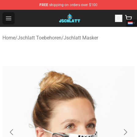
FREE
shipping on orders over $100
Jschlatt Store - Official Jschlatt Merchandise Shop
Open menu
Home
/
Jschlatt Toebehoren
/
Jschlatt Masker