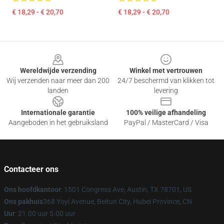
€ 18,29 - € 20,70
€ 18,29 - € 20,70
Footer
Wereldwijde verzending
Winkel met vertrouwen
Wij verzenden naar meer dan 200
24/7 beschermd van klikken tot
landen
levering
Internationale garantie
100% veilige afhandeling
Aangeboden in het gebruiksland
PayPal / MasterCard / Visa
Contacteer ons
Ons hoofdkantoor
: 1501 Congress Ave, Austin, TX 78701, US
Ons pakhuis
368 Yoyi Avenue, Beitun City, Hubei Province, CN
Uur
: 21.00 uur 5.00 uur