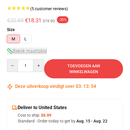
(5 customer reviews)
€22.88
€18.31
-20%
$19.90
Size
M
L
Bekijk maattabel
Quantity
TOEVOEGEN AAN
WINKELWAGEN
Deze uitverkoop eindigt over
03
:
13
:
53
Deliver to United States
Cost to ship:
$6.99
Standard - Order today to get by
Aug. 15 - Aug. 22