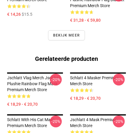
Premium Merch Store
€ 14,26
$15.5
€ 31,28 - € 59,80
BEKIJK MEER
Gerelateerde producten
Jschlatt Vlag Merch Jschlatt
Schlatt 4 Masker Premium
-20%
-20%
Plushie Rainbow Flag Mask
Merch Store
Premium Merch Store
€ 18,29 - € 20,70
€ 18,29 - € 20,70
Schlatt With His Cat Mask
Jschlatt 4 Mask Premium
-20%
-20%
Premium Merch Store
Merch Store