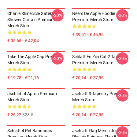
Charlie Slimecicle Gatekeep
Neem De Apple Hoodie
-20%
-20%
Shower Curtain Premium
Premium Merch Store
Merch Store
€ 39,51 - € 45,95
€ 35,65 - € 42,04
Take The Apple Cap Premium
Schlatt En Zijn Cat 2 Tapestry
-20%
-20%
Merch Store
Premium Merch Store
€ 19,78 - € 21,16
€ 20,14 - € 27,96
Jschlatt 4 Apron Premium
Jschlatt 3 Tapestry Premium
-20%
Merch Store
Merch Store
€ 26,22
$28.5
€ 20,14 - € 27,96
Schlatt 4 Pet Bandanas
Jschlatt Flag Merch Jschlatt
-20%
Premium Merch Store
Plushie Rainbow Flag Blanket