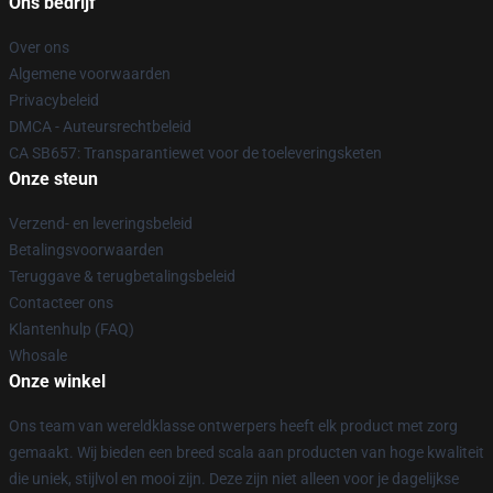
Ons bedrijf
Over ons
Algemene voorwaarden
Privacybeleid
DMCA - Auteursrechtbeleid
CA SB657: Transparantiewet voor de toeleveringsketen
Onze steun
Verzend- en leveringsbeleid
Betalingsvoorwaarden
Teruggave & terugbetalingsbeleid
Contacteer ons
Klantenhulp (FAQ)
Whosale
Onze winkel
Ons team van wereldklasse ontwerpers heeft elk product met zorg
gemaakt. Wij bieden een breed scala aan producten van hoge kwaliteit
die uniek, stijlvol en mooi zijn. Deze zijn niet alleen voor je dagelijkse