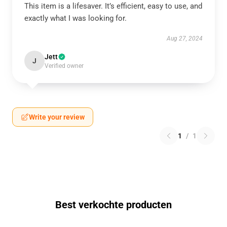
This item is a lifesaver. It’s efficient, easy to use, and
exactly what I was looking for.
Aug 27, 2024
Jett
J
Verified owner
Write your review
1
/
1
Best verkochte producten