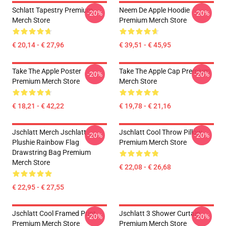
Schlatt Tapestry Premium
Neem De Apple Hoodie
-20%
-20%
Merch Store
Premium Merch Store
€ 20,14 - € 27,96
€ 39,51 - € 45,95
Take The Apple Poster
Take The Apple Cap Premium
-20%
-20%
Premium Merch Store
Merch Store
€ 18,21 - € 42,22
€ 19,78 - € 21,16
Jschlatt Merch Jschlatt
Jschlatt Cool Throw Pillow
-20%
-20%
Plushie Rainbow Flag
Premium Merch Store
Drawstring Bag Premium
Merch Store
€ 22,08 - € 26,68
€ 22,95 - € 27,55
Jschlatt Cool Framed Print
Jschlatt 3 Shower Curtain
-20%
-20%
Premium Merch Store
Premium Merch Store