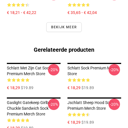
€ 18,21 - € 42,22
€ 35,65 - € 42,04
BEKIJK MEER
Gerelateerde producten
Schlatt Met Zijn Cat Sock
Schlatt Sock Premium Merch
-20%
-20%
Premium Merch Store
Store
€ 18,29
$19.89
€ 18,29
$19.89
Gaslight Gatekeep Girlboss
Jschlatt Sheep Hood Sock
-20%
-20%
Chuckle Sandwich Sock
Premium Merch Store
Premium Merch Store
€ 18,29
$19.89