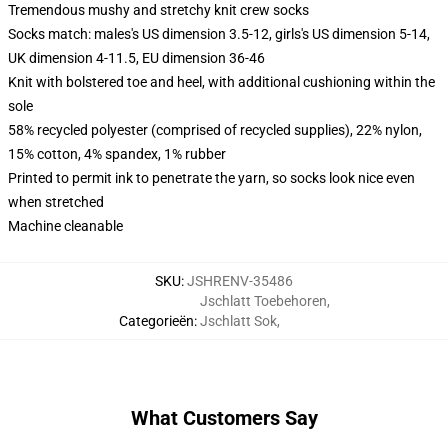
Tremendous mushy and stretchy knit crew socks
Socks match: males's US dimension 3.5-12, girls's US dimension 5-14,
UK dimension 4-11.5, EU dimension 36-46
Knit with bolstered toe and heel, with additional cushioning within the
sole
58% recycled polyester (comprised of recycled supplies), 22% nylon,
15% cotton, 4% spandex, 1% rubber
Printed to permit ink to penetrate the yarn, so socks look nice even
when stretched
Machine cleanable
SKU
:
JSHRENV-35486
Jschlatt Toebehoren
,
Categorieën
:
Jschlatt Sok
,
What Customers Say