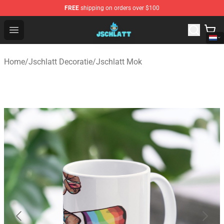
FREE
shipping on orders over $100
Jschlatt Store - Official Jschlatt Merchandise Shop
Open menu
Home
/
Jschlatt Decoratie
/
Jschlatt Mok