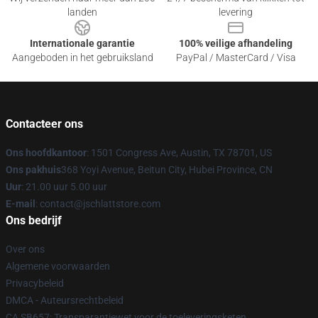
landen
levering
Internationale garantie
100% veilige afhandeling
Aangeboden in het gebruiksland
PayPal / MasterCard / Visa
Contacteer ons
Ons hoofdkantoor
: 1501 Congress Ave, Austin, TX 78701, US
Ons pakhuis
368 Yoyi Avenue, Beitun City, Hubei Province, CN
Uur
: 21.00 uur 5.00 uur
E-mail
: contact@jschlattstore.com
Ons bedrijf
Over ons
Algemene voorwaarden
Privacybeleid
DMCA - Auteursrechtbeleid
CA SB657: Transparantiewet voor de toeleveringsketen