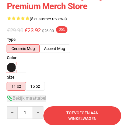
Premium Merch Store
(8 customer reviews)
€29.90
€23.92
-20%
$26.00
Type
Ceramic Mug
Accent Mug
Color
Size
11 oz
15 oz
Bekijk maattabel
Quantity
TOEVOEGEN AAN
WINKELWAGEN