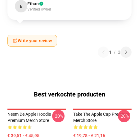
Ethan
E
Verified owner
Write your review
1
/
2
Best verkochte producten
Neem De Apple Hoodie
Take The Apple Cap Premium
-20%
-20%
Premium Merch Store
Merch Store
€ 39,51 - € 45,95
€ 19,78 - € 21,16