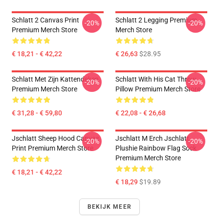
Schlatt 2 Canvas Print
Schlatt 2 Legging Premium
-20%
-20%
Premium Merch Store
Merch Store
€ 18,21 - € 42,22
€ 26,63
$28.95
Schlatt Met Zijn Kattendeken
Schlatt With His Cat Throw
-20%
-20%
Premium Merch Store
Pillow Premium Merch Store
€ 31,28 - € 59,80
€ 22,08 - € 26,68
Jschlatt Sheep Hood Canvas
Jschlatt M Erch Jschlatt
-20%
-20%
Print Premium Merch Store
Plushie Rainbow Flag Sock
Premium Merch Store
€ 18,21 - € 42,22
€ 18,29
$19.89
BEKIJK MEER