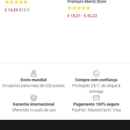
Premium Merch Store
€ 14,26
$15.5
€ 18,21 - € 42,22
Footer
Envio mundial
Compre com confiança
Enviamos para mais de 200 países
Protegido 24/7, do clique à
entrega
Garantia internacional
Pagamento 100% seguro
Oferecido no país de uso
PayPal / MasterCard / Visa