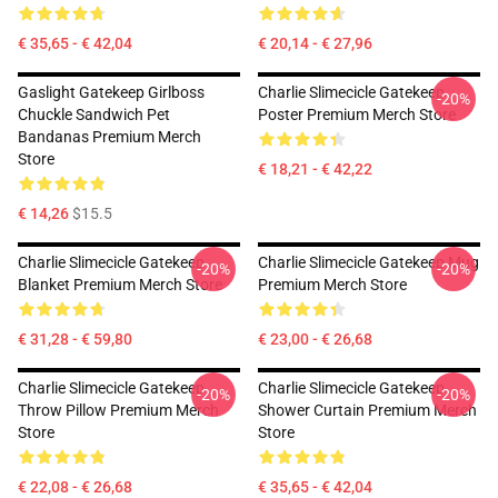
€ 35,65 - € 42,04
€ 20,14 - € 27,96
Gaslight Gatekeep Girlboss
Charlie Slimecicle Gatekeep
-20%
Chuckle Sandwich Pet
Poster Premium Merch Store
Bandanas Premium Merch
Store
€ 18,21 - € 42,22
€ 14,26
$15.5
Charlie Slimecicle Gatekeep
Charlie Slimecicle Gatekeep Mug
-20%
-20%
Blanket Premium Merch Store
Premium Merch Store
€ 31,28 - € 59,80
€ 23,00 - € 26,68
Charlie Slimecicle Gatekeep
Charlie Slimecicle Gatekeep
-20%
-20%
Throw Pillow Premium Merch
Shower Curtain Premium Merch
Store
Store
€ 22,08 - € 26,68
€ 35,65 - € 42,04