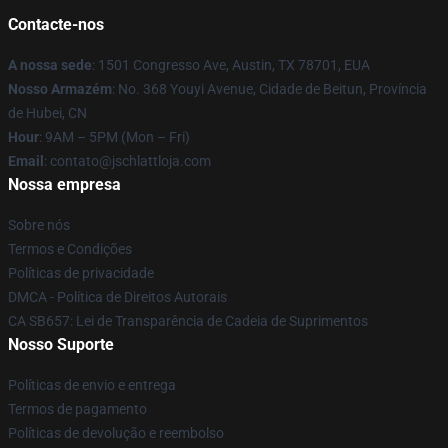
Contacte-nos
A nossa sede
: 1501 Congresso Ave, Austin, TX 78701, EUA
Nosso Armazém
: No. 368 Youyi Avenue, Cidade de Beitun, Província
de Hubei, CN
Hour
: 9AM – 5PM (Mon – Fri)
Email
: contato@jschlattloja.com
Nossa empresa
Sobre nós
Termos e Condições
Políticas de privacidade
DMCA - Política de Direitos Autorais
CA SB657: Lei de Transparência de Cadeia de Suprimentos
Nosso Suporte
Políticas de envio e entrega
Termos de pagamento
Políticas de devolução e reembolso