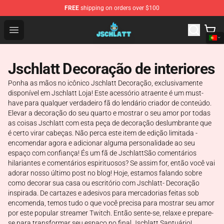
FREE
shipping on orders over $100
Jschlatt Store - Official Jschlatt Merchandise Shop
Open menu
Jschlatt Decoração de interiores
Ponha as mãos no icônico Jschlatt Decoração, exclusivamente
disponível em Jschlatt Loja! Este acessório atraente é um must-
have para qualquer verdadeiro fã do lendário criador de conteúdo.
Elevar a decoração do seu quarto e mostrar o seu amor por todas
as coisas Jschlatt com esta peça de decoração deslumbrante que
é certo virar cabeças. Não perca este item de edição limitada -
encomendar agora e adicionar alguma personalidade ao seu
espaço com confiança! És um fã de JschlattSão comentários
hilariantes e comentários espirituosos? Se assim for, então você vai
adorar nosso último post no blog! Hoje, estamos falando sobre
como decorar sua casa ou escritório com Jschlatt- Decoração
inspirada. De cartazes e adesivos para mercadorias feitas sob
encomenda, temos tudo o que você precisa para mostrar seu amor
por este popular streamer Twitch. Então sente-se, relaxe e prepare-
se para transformar seu espaço no final Jschlatt Santuário!