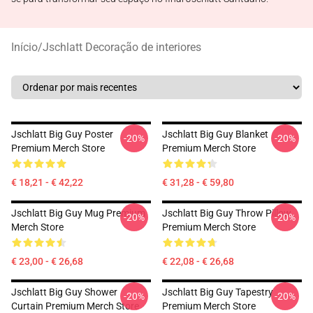
Início
/
Jschlatt Decoração de interiores
Jschlatt Big Guy Poster
Jschlatt Big Guy Blanket
-20%
-20%
Premium Merch Store
Premium Merch Store
€ 18,21 - € 42,22
€ 31,28 - € 59,80
Jschlatt Big Guy Mug Premium
Jschlatt Big Guy Throw Pillow
-20%
-20%
Merch Store
Premium Merch Store
€ 23,00 - € 26,68
€ 22,08 - € 26,68
Jschlatt Big Guy Shower
Jschlatt Big Guy Tapestry
-20%
-20%
Curtain Premium Merch Store
Premium Merch Store