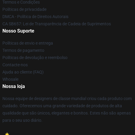
Termos e Condições
Políticas de privacidade
DMCA - Política de Direitos Autorais
CA SB657: Lei de Transparência de Cadeia de Suprimentos
Nosso Suporte
Políticas de envio e entrega
Termos de pagamento
Políticas de devolução e reembolso
Contacte-nos
Ajuda ao cliente (FAQ)
Whosale
Nossa loja
Nossa equipe de designers de classe mundial criou cada produto com
cuidado. Oferecemos uma grande variedade de produtos de alta
qualidade que são únicos, elegantes e bonitos. Estes não são apenas
para o seu uso diário.