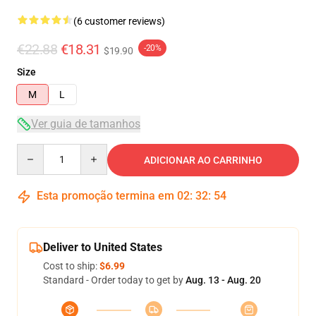
(6 customer reviews)
€22.88
€18.31
-20%
$19.90
Size
M
L
Ver guia de tamanhos
Quantity
ADICIONAR AO CARRINHO
Esta promoção termina em
02
:
32
:
54
Deliver to United States
Cost to ship:
$6.99
Standard - Order today to get by
Aug. 13 - Aug. 20