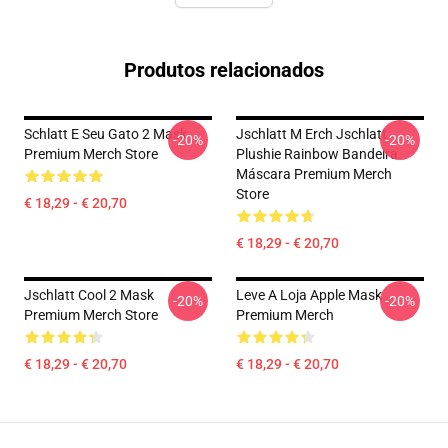
Produtos relacionados
Schlatt E Seu Gato 2 Mask
Jschlatt M Erch Jschlatt
-20%
-20%
Premium Merch Store
Plushie Rainbow Bandeira
Máscara Premium Merch
Store
€ 18,29 - € 20,70
€ 18,29 - € 20,70
Jschlatt Cool 2 Mask
Leve A Loja Apple Mask
-20%
-20%
Premium Merch Store
Premium Merch
€ 18,29 - € 20,70
€ 18,29 - € 20,70
Footer