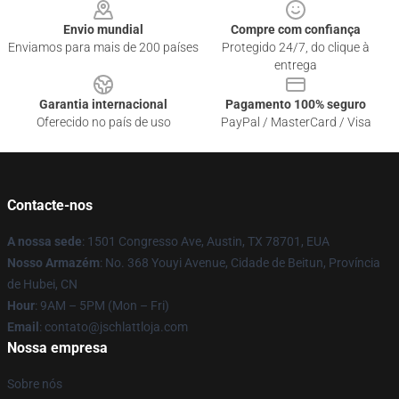
Envio mundial
Compre com confiança
Enviamos para mais de 200 países
Protegido 24/7, do clique à
entrega
Garantia internacional
Pagamento 100% seguro
Oferecido no país de uso
PayPal / MasterCard / Visa
Contacte-nos
A nossa sede
: 1501 Congresso Ave, Austin, TX 78701, EUA
Nosso Armazém
: No. 368 Youyi Avenue, Cidade de Beitun, Província
de Hubei, CN
Hour
: 9AM – 5PM (Mon – Fri)
Email
: contato@jschlattloja.com
Nossa empresa
Sobre nós