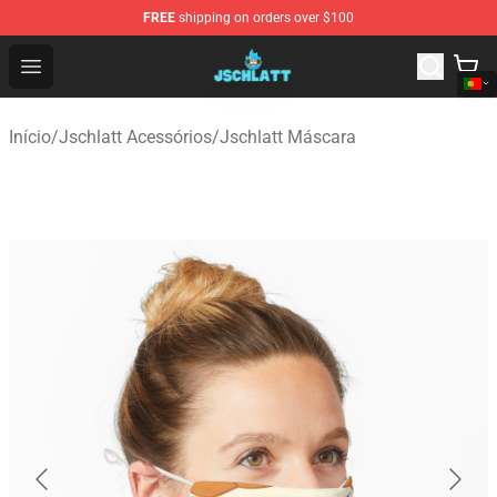
FREE
shipping on orders over $100
Jschlatt Store - Official Jschlatt Merchandise Shop
Open menu
Início
/
Jschlatt Acessórios
/
Jschlatt Máscara