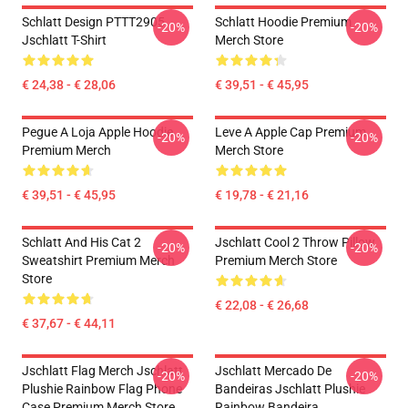
Schlatt Design PTTT2905
Schlatt Hoodie Premium
-20%
-20%
Jschlatt T-Shirt
Merch Store
€ 24,38 - € 28,06
€ 39,51 - € 45,95
Pegue A Loja Apple Hoodie
Leve A Apple Cap Premium
-20%
-20%
Premium Merch
Merch Store
€ 39,51 - € 45,95
€ 19,78 - € 21,16
Schlatt And His Cat 2
Jschlatt Cool 2 Throw Pillow
-20%
-20%
Sweatshirt Premium Merch
Premium Merch Store
Store
€ 22,08 - € 26,68
€ 37,67 - € 44,11
Jschlatt Flag Merch Jschlatt
Jschlatt Mercado De
-20%
-20%
Plushie Rainbow Flag Phone
Bandeiras Jschlatt Plushie
Case Premium Merch Store
Rainbow Bandeira