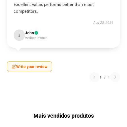
Excellent value, performs better than most
competitors.
Aug 28, 2024
John
J
Verified owner
Write your review
1
/
1
Mais vendidos produtos