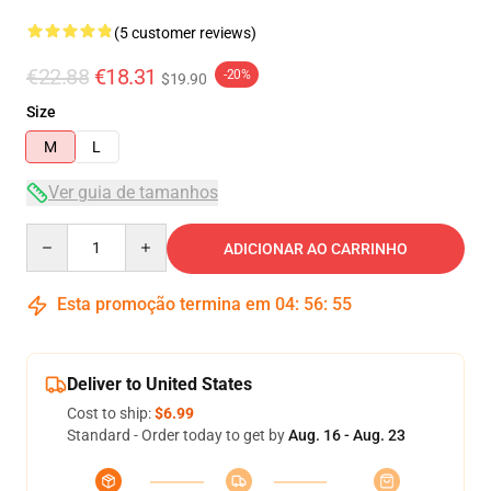
(5 customer reviews)
€22.88
€18.31
-20%
$19.90
Size
M
L
Ver guia de tamanhos
Quantity
ADICIONAR AO CARRINHO
Esta promoção termina em
04
:
56
:
54
Deliver to United States
Cost to ship:
$6.99
Standard - Order today to get by
Aug. 16 - Aug. 23