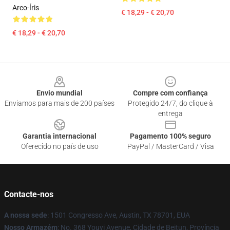
Arco-Íris
€ 18,29 - € 20,70
€ 18,29 - € 20,70
Footer
Envio mundial
Compre com confiança
Enviamos para mais de 200 países
Protegido 24/7, do clique à
entrega
Garantia internacional
Pagamento 100% seguro
Oferecido no país de uso
PayPal / MasterCard / Visa
Contacte-nos
A nossa sede
: 1501 Congresso Ave, Austin, TX 78701, EUA
Nosso Armazém
: No. 368 Youyi Avenue, Cidade de Beitun, Província