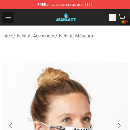
FREE
shipping on orders over $100
Jschlatt Store - Official Jschlatt Merchandise Shop
Open menu
Início
/
Jschlatt Acessórios
/
Jschlatt Máscara