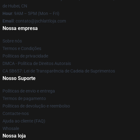
de Hubei, CN
Hour
: 9AM – 5PM (Mon – Fri)
Email
: contato@jschlattloja.com
Nossa empresa
Sobre nós
Termos e Condições
Políticas de privacidade
DMCA - Política de Direitos Autorais
CA SB657: Lei de Transparência de Cadeia de Suprimentos
Nosso Suporte
Políticas de envio e entrega
Termos de pagamento
Políticas de devolução e reembolso
Contacte-nos
Ajuda ao cliente (FAQ)
Whosale
Nossa loja