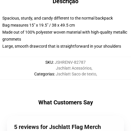
Descrição
Spacious, sturdy, and candy different to the normal backpack
Bag measures 15" x 19.5" / 38 x 49.5 cm
Made out of 100% polyester woven material with high-quality metallic
grommets
Large, smooth drawcord that is straightforward in your shoulders
SKU
:
JSHRENV-82787
Jschlatt Acessórios
,
Categorias
:
Jschlatt Saco de texto
,
What Customers Say
5 reviews for Jschlatt Flag Merch