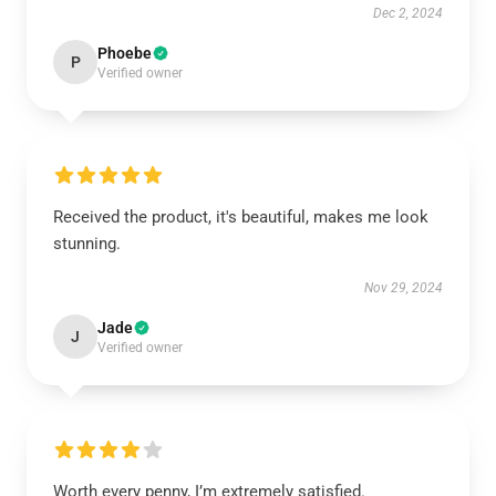
Dec 2, 2024
Phoebe
P
Verified owner
Received the product, it's beautiful, makes me look
stunning.
Nov 29, 2024
Jade
J
Verified owner
Worth every penny, I’m extremely satisfied.