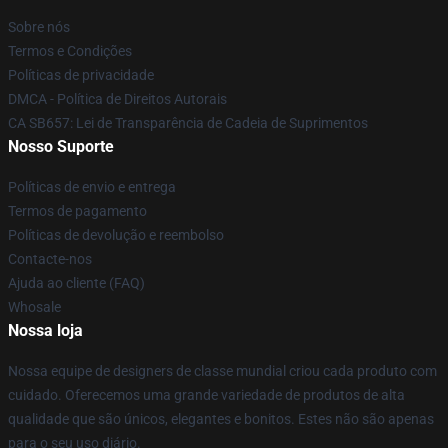
Sobre nós
Termos e Condições
Políticas de privacidade
DMCA - Política de Direitos Autorais
CA SB657: Lei de Transparência de Cadeia de Suprimentos
Nosso Suporte
Políticas de envio e entrega
Termos de pagamento
Políticas de devolução e reembolso
Contacte-nos
Ajuda ao cliente (FAQ)
Whosale
Nossa loja
Nossa equipe de designers de classe mundial criou cada produto com
cuidado. Oferecemos uma grande variedade de produtos de alta
qualidade que são únicos, elegantes e bonitos. Estes não são apenas
para o seu uso diário.