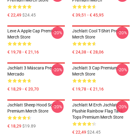
Premium Merch Store
Premium Merch
€ 22,49
$24.45
€ 39,51 - € 45,95
Leve A Apple Cap Premium
Jschlatt Cool T-Shirt Premium
-20%
-20%
Merch Store
Merch Store
€ 19,78 - € 21,16
€ 24,38 - € 28,06
Jschlatt 3 Máscara Premium
Jschlatt 3 Cap Premium
-20%
-20%
Mercado
Merch Store
€ 18,29 - € 20,70
€ 19,78 - € 21,16
Jschlatt Sheep Hood Sock
Jschlatt M Erch Jschlatt
-20%
-20%
Premium Merch Store
Plushie Rainbow Flag Tank
Tops Premium Merch Store
€ 18,29
$19.89
€ 22,49
$24.45