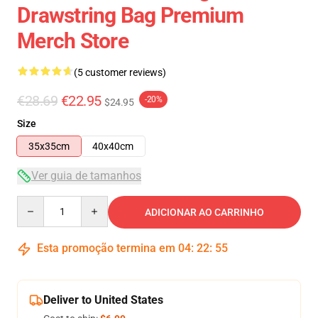
Drawstring Bag Premium
Merch Store
(5 customer reviews)
€28.69
€22.95
-20%
$24.95
Size
35x35cm
40x40cm
Ver guia de tamanhos
Quantity
ADICIONAR AO CARRINHO
Esta promoção termina em
04
:
22
:
54
Deliver to United States