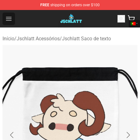
FREE
shipping on orders over $100
Jschlatt Store - Official Jschlatt Merchandise Shop
Open menu
Início
/
Jschlatt Acessórios
/
Jschlatt Saco de texto