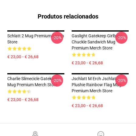
Produtos relacionados
Schlatt 2 Mug Premium Merch
Gaslight Gatekeep Girlboss
-20%
-20%
Store
Chuckle Sandwich Mug
Premium Merch Store
€ 23,00 - € 26,68
€ 23,00 - € 26,68
Charlie Slimecicle Gatekeep
Jschlatt M Erch Jschlatt
-20%
-20%
Mug Premium Merch Store
Plushie Rainbow Flag Mug
Premium Merch Store
€ 23,00 - € 26,68
€ 23,00 - € 26,68
Footer