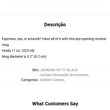
Descrição
Espresso, tea, or artwork? Have all of it with this eye-opening ceramic
mug
Holds 11 oz. (325 ml)
Mug diameter is 3.2" (8.2 cm)
SKU
:
JSHRENV-95171-BLACK
Jschlatt Decoração de interiores
,
Categorias
:
Jschlatt Caneca
,
What Customers Say