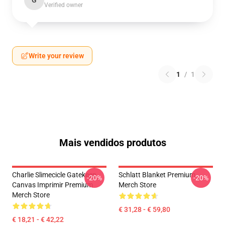
G
Verified owner
Write your review
1
/
1
Mais vendidos produtos
Charlie Slimecicle Gatekeep
Schlatt Blanket Premium
-20%
-20%
Canvas Imprimir Premium
Merch Store
Merch Store
€ 31,28 - € 59,80
€ 18,21 - € 42,22