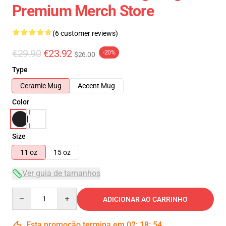
Premium Merch Store
(6 customer reviews)
€29.90
€23.92
-20%
$26.00
Type
Ceramic Mug
Accent Mug
Color
Size
11 oz
15 oz
Ver guia de tamanhos
Quantity
ADICIONAR AO CARRINHO
Esta promoção termina em
02
:
18
:
53