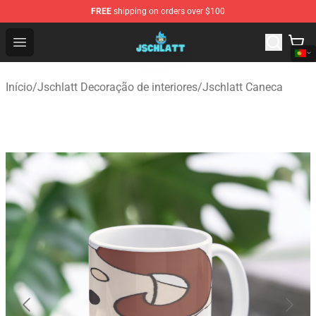
FREE
shipping on orders over $100
Jschlatt Store - Official Jschlatt Merchandise Shop
Open menu
Início
/
Jschlatt Decoração de interiores
/
Jschlatt Caneca