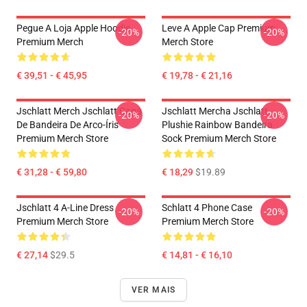
Pegue A Loja Apple Hoodie
Leve A Apple Cap Premium
-20%
-20%
Premium Merch
Merch Store
€ 39,51 - € 45,95
€ 19,78 - € 21,16
Jschlatt Merch Jschlatt Capa
Jschlatt Mercha Jschlatt
-20%
-20%
De Bandeira De Arco-Íris
Plushie Rainbow Bandeira
Premium Merch Store
Sock Premium Merch Store
€ 31,28 - € 59,80
€ 18,29
$19.89
Jschlatt 4 A-Line Dress
Schlatt 4 Phone Case
-20%
-20%
Premium Merch Store
Premium Merch Store
€ 27,14
$29.5
€ 14,81 - € 16,10
VER MAIS