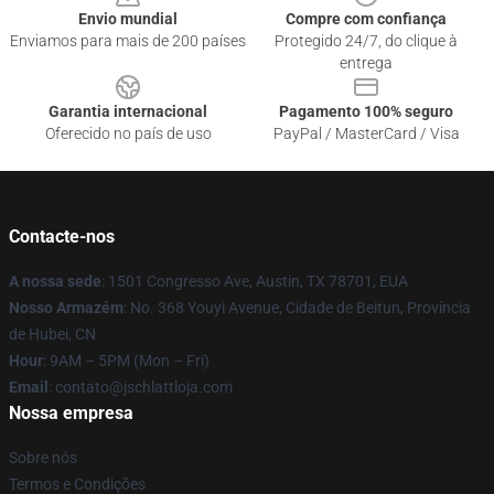
Envio mundial
Compre com confiança
Enviamos para mais de 200 países
Protegido 24/7, do clique à
entrega
Garantia internacional
Pagamento 100% seguro
Oferecido no país de uso
PayPal / MasterCard / Visa
Contacte-nos
A nossa sede
: 1501 Congresso Ave, Austin, TX 78701, EUA
Nosso Armazém
: No. 368 Youyi Avenue, Cidade de Beitun, Província
de Hubei, CN
Hour
: 9AM – 5PM (Mon – Fri)
Email
: contato@jschlattloja.com
Nossa empresa
Sobre nós
Termos e Condições