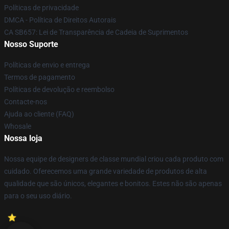
Políticas de privacidade
DMCA - Política de Direitos Autorais
CA SB657: Lei de Transparência de Cadeia de Suprimentos
Nosso Suporte
Políticas de envio e entrega
Termos de pagamento
Políticas de devolução e reembolso
Contacte-nos
Ajuda ao cliente (FAQ)
Whosale
Nossa loja
Nossa equipe de designers de classe mundial criou cada produto com
cuidado. Oferecemos uma grande variedade de produtos de alta
qualidade que são únicos, elegantes e bonitos. Estes não são apenas
para o seu uso diário.